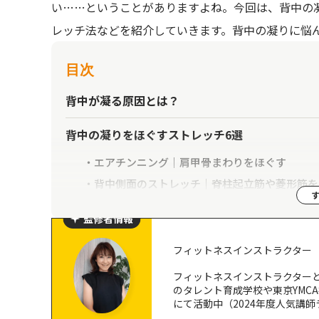
い……ということがありますよね。
今回は、背中の
レッチ法などを紹介していきます。背中の凝りに悩
目次
背中が凝る原因とは？
背中の凝りをほぐすストレッチ6選
エアチンニング｜肩甲骨まわりをほぐす
背中側面のストレッチ｜脊柱起立筋や菱形筋を
脇の下のストレッチ｜脊柱起立筋や広背筋をほ
監修者情報
腰をひねるストレッチ｜脊柱起立筋・腹斜筋を
猫のポーズ｜背骨や肩甲骨まわりをほぐす
フィットネスインストラクター
フォームローラーを使ったストレッチ｜脊柱起
フィットネスインストラクター
背中のストレッチの効果を高めるコツ
のタレント育成学校や東京YMC
にて活動中（2024年度人気講
深呼吸をしながら行う