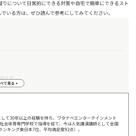
凝りについて日常的にできる対策や自宅で簡単にできるスト
んでいる方は、ぜひ読んで参考にしてみてください。
ほぐす
ぐす
ほぐす
立筋をほぐす
として30年以上の経験を持ち、ワタナベエンターテインメント
A社会体育専門学校で指導を経て、今は人気講演講師として全国
師ランキング東日本7位、平均満足度92点）。