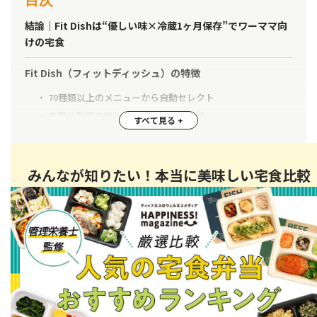
結論｜Fit Dishは“優しい味×冷蔵1ヶ月保存”でワーママ向
けの宅食
Fit Dish（フィットディッシュ）の特徴
70種類以上のメニューから自動セレクト
主菜と副菜の組み合わせ数を選択可能
冷蔵庫で1ヶ月保存可能｜冷凍とどう違う？
【レビュー】Fit Dish（フィットディッシュ）を実際に利用
みんなが知りたい！本当に美味しい宅食比較
してみた
注文方法
もしものときに安心ストック
準備や後片付けを考えるとコスパ高い
Fit Dish（フィットディッシュ）の口コミを調査＆検証して
みた
良い口コミ1.手軽でおいしい