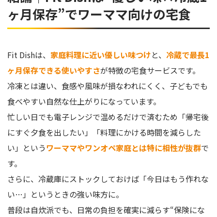
Fit Dish（フィットディッシュ）の料金はいくら？
ヶ月保存”でワーママ向けの宅食
Fit Dish（フィットディッシュ）は添加物が入っている？
Fit Dish（フィットディッシュ）は解約できない？
Fit Dishは、
家庭料理に近い優しい味つけ
と、
冷蔵で最長1
1ヶ月保存可能で自炊派にも嬉しい
ヶ月保存できる使いやすさ
が特徴の宅食サービスです。
冷凍とは違い、食感や風味が損なわれにくく、子どもでも
食べやすい自然な仕上がりになっています。
忙しい日でも電子レンジで温めるだけで済むため「帰宅後
にすぐ夕食を出したい」「料理にかける時間を減らした
い」という
ワーママやワンオペ家庭とは特に相性が抜群
で
す。
さらに、冷蔵庫にストックしておけば「今日はもう作れな
い…」というときの強い味方に。
普段は自炊派でも、日常の負担を確実に減らす“保険にな