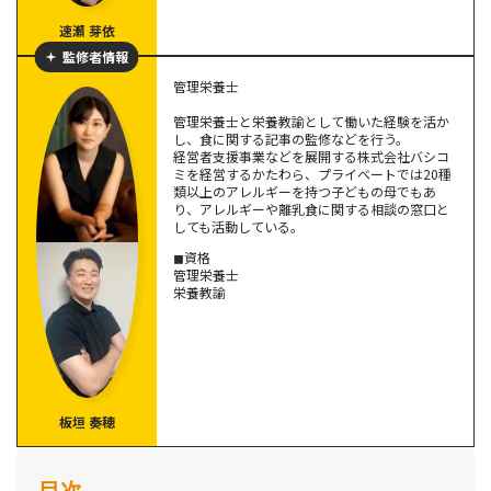
速瀬 芽依
監修者情報
管理栄養士
管理栄養士と栄養教諭として働いた経験を活か
し、食に関する記事の監修などを行う。
経営者支援事業などを展開する株式会社バシコ
ミを経営するかたわら、プライベートでは20種
類以上のアレルギーを持つ子どもの母でもあ
り、アレルギーや離乳食に関する相談の窓口と
しても活動している。
◼︎資格
管理栄養士
栄養教諭
板垣 奏穂
目次