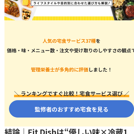
良い口コミ2.賞味期限が長くて助かる
悪い口コミ1.好きなメニューを選べない
悪い口コミ2.量が少ない
Fit Dishと他社比較｜nosh・つくりおき.jp・三ツ星ファー
人気の宅食サービス37種
を
ムとの違い
価格・味・メニュー数・注文や受け取りのしやすさの観点
味の違い｜濃い味派？薄味派？家族構成別で比較
どのような人に向いている？利用シーン別比較
管理栄養士が多角的に評価
しました！
FitDishのメリット3選
冷蔵で保存できる
＼ ランキングですぐ比較！宅食サービス選び ／
電子レンジですぐ温めるだけ
送料込みなので追加料金の心配がない
監修者のおすすめ宅食を見る
Fit Dish（フィットディッシュ）をおすすめできる人の特徴
Fit Dish（フィットディッシュ）に関するよくある質問
結論｜Fit Dishは“優しい味×冷蔵1