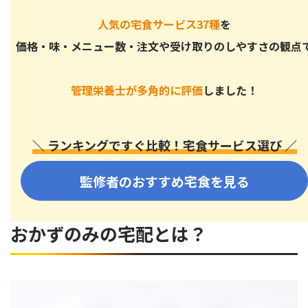
おかずのみの宅食サービスにデメリットはある？
人気の宅食サービス37種
を
主食の用意が面倒に感じるときがある
価格・味・メニュー数・注文や受け取りのしやすさの観点
おかずも含めた自炊よりも費用がかかる
主食なしだと味が濃くて食べにくい
管理栄養士が多角的に評価
しました！
主食分の食費・栄養バランスを考える必要がある
健康も手軽さも両立。おかずのみの宅食を賢く活用しよう
＼ ランキングですぐ比較！宅食サービス選び ／
監修者のおすすめ宅食を見る
おかずのみの宅配とは？