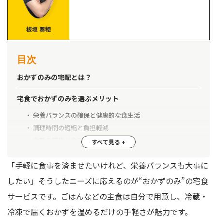
板垣 奏穂
目次
おかずのみの宅配とは？
宅食でおかずのみを選ぶメリット
栄養バランスの確保と健康的な食生活
調理時間の短縮と負担軽減
食費の節約と食品ロスの削減
小腹がすいたときの軽食にもなる
「手軽に食事を済ませたいけれど、栄養バランスも大事に
好きな主食と組み合わせて食べられる
したい」そうしたニーズに応えるのが“おかずのみ”の宅食
宅食おかずのみを選ぶ際のポイント
サービスです。ごはんなどの主食は自分で用意し、冷蔵・
料金とメニューの種類・更新頻度
冷凍で届くおかずを温めるだけの手軽さが魅力です。
栄養成分と添加物の有無