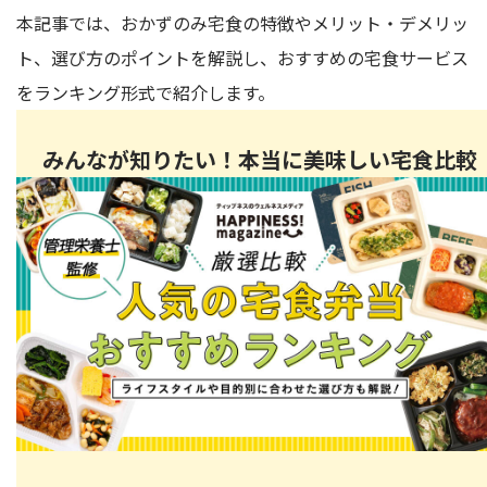
本記事では、おかずのみ宅食の特徴やメリット・デメリッ
配送方法と保存方法
ト、選び方のポイントを解説し、おすすめの宅食サービス
継続しやすい価格かどうか
お試し・初回割引の有無
をランキング形式で紹介します。
おすすめおかずのみの宅食サービスランキング
みんなが知りたい！本当に美味しい宅食比較
1位：nosh(ナッシュ) - ヘルシーで豊富なメニュー
2位：ツクリオ（旧つくりおき.jp） - 手作りのおいしさをそ
のまま
3位：ワタミの宅食 - バラエティ豊かな和食中心の献立
4位：三ツ星ファーム - 素材にこだわった安心安全の食材
5位：ミールタイム - 一人ひとりの担当栄養士が提案
おかずのみの宅食サービスを楽しむポイント
主食をアレンジして楽しむ
スープやサラダをプラスする
デザートやフルーツを添える