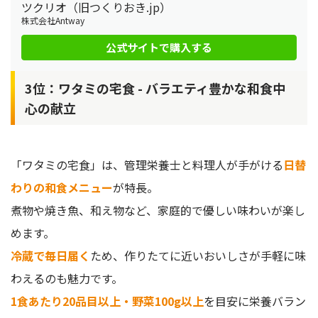
ツクリオ（旧つくりおき.jp）
株式会社Antway
公式サイトで購入する
3位：ワタミの宅食 - バラエティ豊かな和食中
心の献立
「ワタミの宅食」は、管理栄養士と料理人が手がける
日替
わりの和食メニュー
が特長。
煮物や焼き魚、和え物など、家庭的で優しい味わいが楽し
めます。
冷蔵で毎日届く
ため、作りたてに近いおいしさが手軽に味
わえるのも魅力です。
1食あたり20品目以上・野菜100g以上
を目安に栄養バラン