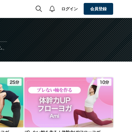
ログイン
会員登録
ム。
ーヨガ
ブレない軸を作る！体幹力UPフローヨガ