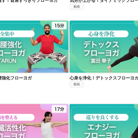
癒す！首肩すっきりフローヨガ
気分が上がる！ダイナミックフロ
動画
全集中！足腰強化フローヨガ
心身を浄化！デトックスフロー
腰強化フローヨガ
心身を浄化！デトックスフローヨ
動画
を整える！内臓活性化フローヨガ
巡りを良くする！エナジーフロー