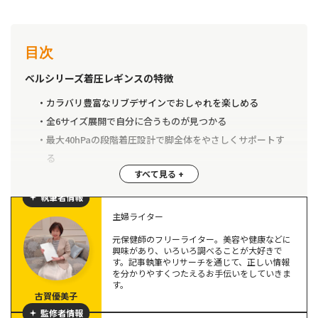
目次
ベルシリーズ着圧レギンスの特徴
カラバリ豊富なリブデザインでおしゃれを楽しめる
全6サイズ展開で自分に合うものが見つかる
最大40hPaの段階着圧設計で脚全体をやさしくサポートす
る
【レビュー】ベルシリーズ着圧レギンスを履いて試してみ
執筆者情報
た！
主婦ライター
高い伸縮性で脱ぎ着が簡単
元保健師のフリーライター。美容や健康などに
私服になじむ、普段使いしやすいデザイン
興味があり、いろいろ調べることが大好きで
す。記事執筆やリサーチを通じて、正しい情報
季節に合わせて使いやすい機能設計
を分かりやすくつたえるお手伝いをしていきま
す。
古賀優美子
【口コミは本当？】ベルシリーズ着圧レギンスの評判を
監修者情報
SNS・レビューサイトから徹底調査！