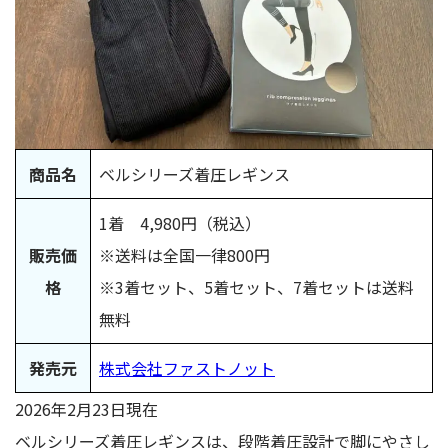
ベルシリーズ着圧レギンスは寝るときにも着用して大丈
夫？
ベルシリーズ着圧レギンスは毎日履くべき？
ベルシリーズ着圧レギンスは夏でも蒸れずに快適に使え
る？
おしゃれも叶う！ベルシリーズ着圧レギンスで美脚ケア
ベルシリーズ着圧レギンスの洗濯・お手入れの注意点はあ
商品名
ベルシリーズ着圧レギンス
る？
ベルシリーズ着圧レギンスは妊娠中や産後でも履いて大丈
1着 4,980円（税込）
夫？
販売価
※送料は全国一律800円
ベルシリーズ着圧レギンス着用でヒップラインはどう見え
る？
格
※3着セット、5着セット、7着セットは送料
無料
発売元
株式会社ファストノット
2026年2月23日現在
ベルシリーズ着圧レギンスは、段階着圧設計で脚にやさし