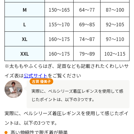
M
150〜165
64〜77
87〜100
L
155〜170
69〜85
92〜105
XL
160〜175
74〜87
97〜110
XXL
160〜175
79〜89
102〜115
※太ももやふくらはぎ、足首なども記載されたくわしいサ
イズ表は
公式サイト
をご覧ください
古賀 優美子
実際に、ベルシリーズ着圧レギンスを使用して感
じたポイントは、以下の3つです。
実際に、ベルシリーズ着圧レギンスを使用して感じたポイ
ントは、以下の3つです。
高い伸縮性で脱ぎ着が簡単