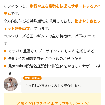
くフィットし、
歩行や立ち姿勢を快適にサポートするアイ
テム
です。
全方向に伸びる特殊繊維を採用しており、
動きやすさとフ
ィット感を両立
しています。
ベルシリーズ着圧レギンスの主な特徴は、以下の3つで
す。
カラバリ豊富なリブデザインでおしゃれを楽しめる
全6サイズ展開で自分に合うものが見つかる
最大40hPa段階着圧設計で脚全体をやさしくサポートす
る
古賀 優美子
それぞれの特徴をくわしく紹介します。
\\\履くだけでスタイルアップをサポート///