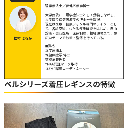
理学療法士／保健医療学博士
良い口コミ1.タイツ特有の蒸れがない
大学病院にて理学療法士として勤務しながら、
良い口コミ2.カラーバリエーションが豊富でかわいい
大学院で保健医療学の博士号を取得。
良い口コミ3. 足のラインをすっきり見せてくれる
現在は医療・健康ジャンル專門のライターとし
て、各診療科にわたる疾患解説をはじめ、自由
良い口コミ4. ほどよい引き締め感がクセになる
診療・美容医療、医療制度、福祉領域まで、幅
広いテーマで執筆・監修を行っている。
松村 はるか
良い口コミ5. 長時間履いても疲れにくい
◼︎資格
悪い口コミ1.価格が高め
理学療法士
悪い口コミ2.スリット部分がめくれて気になる
保健医療学 博士
薬機法管理者
ベルシリーズ着圧レギンスサイズで失敗しないサイズの選び
悪い口コミ3. サイズが合いにくい
YMAA認証マーク取得
方・測り方
悪い口コミ4. 履くのがやや大変
福祉住環境コーディネーター
悪い口コミ5. 破れやすい
サイズ表の見方と正確な測り方
ベルシリーズ着圧レギンスの特徴
サイズ交換はできる？条件まとめ
ベルシリーズ着圧レギンスをおすすめできる人の特徴
ベルシリーズ着圧レギンスに関するよくある質問
ベルシリーズ着圧レギンスを着用していたら痩せる？
ベルシリーズ着圧レギンスはどこで売っている？