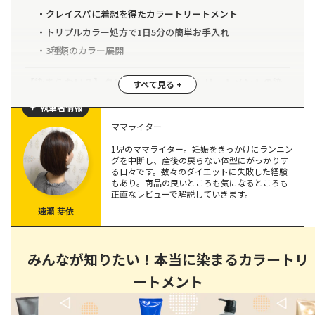
クレイスパに着想を得たカラートリートメント
トリプルカラー処方で1日5分の簡単お手入れ
3種類のカラー展開
【染まらない？】クレイエンス カラートリートメントの染
まり具合をレビュー
執筆者情報
3種類のブラウンは違いがはっきり！
ママライター
ほのかに香るレベルがちょうど良し
1児のママライター。妊娠をきっかけにランニン
オイルをつけるとよりなめらかな質感に
グを中断し、産後の戻らない体型にがっかりす
る日々です。数々のダイエットに失敗した経験
もあり。商品の良いところも気になるところも
【口コミ悪い？】クレイエンス カラートリートメントの口
正直なレビューで解説していきます。
コミを調査＆検証してみた
速瀬 芽依
染まらない
髪がパサパサになる
みんなが知りたい！本当に染まるカラートリ
価格が高い
ートメント
クレイエンスをおすすめできる人の特徴