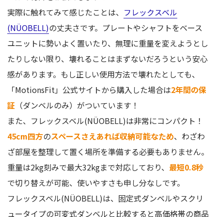
実際に触れてみて感じたことは、
フレックスベル
(NÜOBELL)
の丈夫さです。プレートやシャフトをベース
ユニットに勢いよく置いたり、無理に重量を変えようとし
たりしない限り、壊れることはまずないだろうという安心
感があります。もし正しい使用方法で壊れたとしても、
「MotionsFit」公式サイトから購入した場合は
2年間の保
証
（ダンベルのみ）がついています！
また、フレックスベル(NÜOBELL)は非常にコンパクト！
45cm四方
の
スペースさえあれば収納可能なため
、わざわ
ざ部屋を整理して置く場所を準備する必要もありません。
重量は2kg刻みで最大32kgまで対応しており、
最短0.8秒
で切り替えが可能、使いやすさも申し分なしです。
フレックスベル(NÜOBELL)は、固定式ダンベルやスクリ
ュータイプの可変式ダンベルと比較すると高価格帯の商品