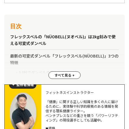
目次
フレックスベルの「NÜOBELL(ヌオベル)」は2kg刻みで使
える可変式ダンベル
最新の可変式ダンベル「フレックスベル(NÜOBELL)」3つの
特徴
0.8秒でダンベルの重さをチェンジ
専用ベースユニットでコンパクトに収納
監修者情報
ふたつで固定式ダンベル32個分のコスパ
フィットネスインストラクター
【レビュー】フレックスベル(NÜOBELL)2kg刻み（32kg）
「健康」に関する正しい知識を多くの人に届け
るために、実体験や科学的根拠のある情報を発
を開封！
信する理系健康ライター。
ベンチプレスなどの重さを競う「パワーリフテ
セット内容
ィング」の現役選手としても活躍中。
設置方法
◼︎資格