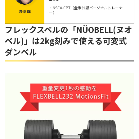
使い方
・NSCA-CPT（全米公認パーソナルトレーナ
渡邉 輝
ー）
【画像あり】可変式ダンベル「フレックスベル
(NÜOBELL)」で筋トレに挑戦！
フレックスベルの「NÜOBELL(ヌオ
アームカール
ベル)」は2kg刻みで使える可変式
ワンハンドロウ
ダンベル
フォワードランジ
フレックスベル(NÜOBELL)の口コミを調査
重量を上げると本体が大きくなり体に当たる
重さ32kgでは物足りない
プラスチックの部分があるため耐久性が心配
フレックスベル(NÜOBELL)はこんな方におすすめ
フレックスベル(NÜOBELL)正規代理店からの購入方法
支払い方法
送料