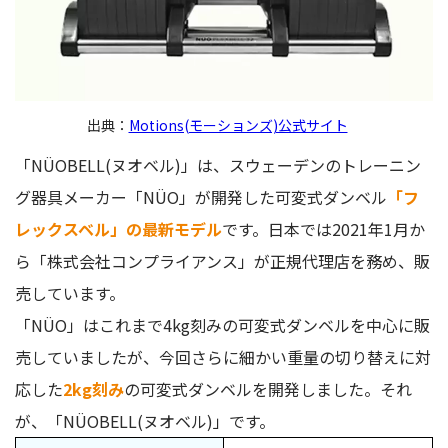
「フレックスベル(NÜOBELL)」に関する Q&A
最短何日で家に届くの？
トレーニング中にプレートが落ちることはない？
出典：
Motions(モーションズ)公式サイト
可変式ダンベルと固定式ダンベルの違いは？
「NÜOBELL(ヌオベル)」は、スウェーデンのトレーニン
フレックスベル「NÜOBELL」は2kg刻みで重量変更できる
グ器具メーカー「NÜO」が開発した可変式ダンベル
「フ
ダンベル！自宅トレーニングを充実させよう
レックスベル」の最新モデル
です。日本では2021年1月か
NÜOBELL（ヌオベル）
ら「株式会社コンプライアンス」が正規代理店を務め、販
売しています。
「NÜO」はこれまで4kg刻みの可変式ダンベルを中心に販
売していましたが、今回さらに細かい重量の切り替えに対
応した
2kg刻み
の可変式ダンベルを開発しました。それ
が、「NÜOBELL(ヌオベル)」です。