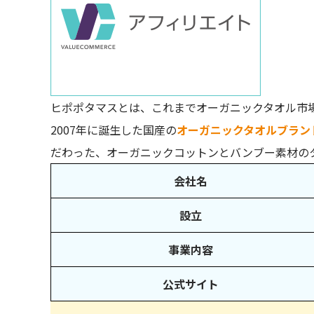
ヒポポタマスのタオルの評判・口コミを調査
少しほつれやすい
吸水すると重くなる
値段が高い
ヒポポタマスのタオルはこんな方におすすめ
ヒポポタマスとは、これまでオーガニックタオル市
2007年に誕生した国産の
オーガニックタオルブラン
出産祝いや内祝いなどのギフトを探している
だわった、オーガニックコットンとバンブー素材の
オーガニックコットンにこだわりたい方
スポーツジムなどでも使えるおしゃれなタオル
会社名
【迷ったらコレ】ヒポポタマスのおすすめギフト
設立
出産祝いにおすすめのギフト
事業内容
結婚祝いにおすすめのギフト
ちょっとした贈り物におすすめのギフト
公式サイト
ヒポポタマスに関するQ＆A