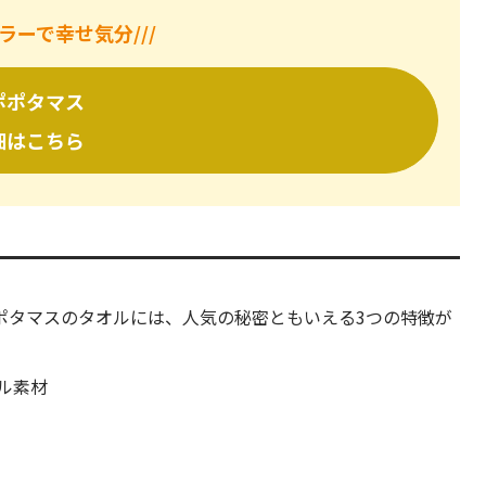
カラーで幸せ気分///
ポポタマス
細はこちら
ギフトに最適！
ポタマスのタオルには、人気の秘密ともいえる3つの特徴が
ル素材