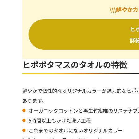
\\\鮮やか
ヒポポタマスのタオルの購入方法は？
ヒポポタマスのタオルのお手入れ方法は？
ヒ
ギフトラッピングはできる？
刺繍は入れられる？
詳
ヒポポタマスのタオルの人気色は？
ヒポポタマスのタオルの特徴
ヒポポタマスのオーガニックタオルは出産祝いや
ヒポポタマス オーガニックタオル
鮮やかで個性的なオリジナルカラーが魅力的なヒポ
あります。
オーガニックコットンと再生竹繊維のサステナブ
5時間以上もかけた洗い工程
これまでのタオルにないオリジナルカラー