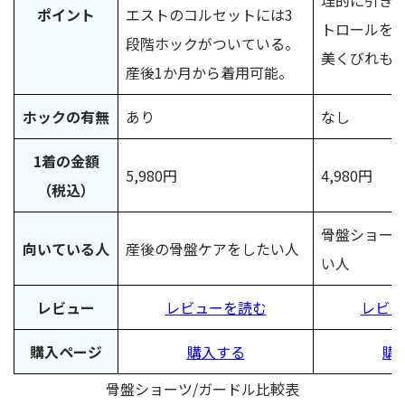
ポイント
エストのコルセットには3
トロールを
段階ホックがついている。
美くびれも
産後1か月から着用可能。
ホックの有無
あり
なし
1着の金額
5,980円
4,980円
（税込）
骨盤ショー
向いている人
産後の骨盤ケアをしたい人
い人
レビュー
レビューを読む
レビュ
購入ページ
購入する
購
骨盤ショーツ/ガードル比較表