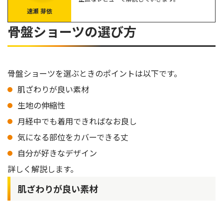
ベルミス 着圧ガードル
速瀬 芽依
ワコール骨盤底筋サポートショーツ
骨盤ショーツの選び方
骨盤ショーツ購入に関するQ＆A
骨盤ショーツは下着の上から履くもの？
骨盤を締め付ける効果はある？
骨盤ショーツを選ぶときのポイントは以下です。
ダイエット効果はある？
肌ざわりが良い素材
骨盤ショーツは自分が求める目的に応じて選ぼう！
生地の伸縮性
月経中でも着用できればなお良し
気になる部位をカバーできる丈
自分が好きなデザイン
詳しく解説します。
肌ざわりが良い素材