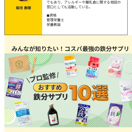
でもあり、アレルギーや離乳食に関する相談の
窓口としても活動している。
板垣 奏穂
【コンビニで買える】疲れたときに摂取したい食べ物3選
◼︎資格
管理栄養士
和菓子｜炭水化物
栄養教諭
ヨーグルト｜たんぱく質
アーモンド｜ミネラル
みんなが知りたい！コスパ最強の鉄分サプリ
疲れたときに効果的な食べ物に関するQ&A
どの栄養素を優先的に摂取するべき？
即効で元気になる食べ物はある？
休息と栄養補給を組み合わせて疲労回復を図ろう