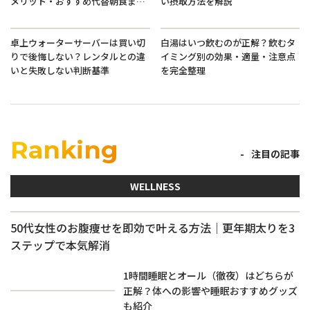
メリット・おすすめ代替朝食まで
い摂取方法を解説
徹底解説
卓上ウォーターサーバーは買い切
白湯はいつ飲むのが正解？飲むタ
りで後悔しない？レンタルとの違
イミング別の効果・適量・注意点
いと失敗しない判断基準
を完全整理
Ranking
注目の記事
WELLNESS
50代女性のお腹痩せを即効で叶える方法｜更年期太りを3
ステップで本気解消
1時間睡眠とオール（徹夜）はどちらが
正解？体への影響や睡眠おすすめグッズ
も紹介