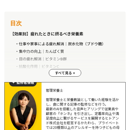
目次
【効果別】疲れたときに摂るべき栄養素
仕事や家事による疲れ解消｜炭水化物（ブドウ糖）
集中力の向上｜たんぱく質
目の疲れ解消｜ビタミンB群
抗酸化作用｜ビタミンC
疲労物質の分解｜クエン酸
監修者情報
疲れが取れる可能性が高い食べ物5選
管理栄養士
おにぎり｜炭水化物
管理栄養士と栄養教諭として働いた経験を活か
し、食に関する記事の監修などを行う。
鶏むね肉｜たんぱく質
最新のAIを搭載した音声ヒアリングで従業員や
豚ヒレ肉｜ビタミンB群
顧客の『ホンネ』を引き出し、定着率向上や満
足度向上に繋がるサービスを展開するヒトアン
カットフルーツ｜ビタミンC
ド株式会社を経営するかたわら、プライベート
まぐろ｜鉄
では20種類以上のアレルギーを持つ子どもの母