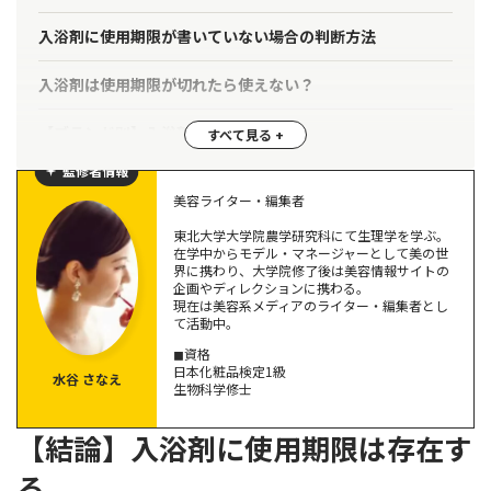
入浴剤に使用期限が書いていない場合の判断方法
入浴剤は使用期限が切れたら使えない？
【ブランド別】入浴剤の使用期限一覧
監修者情報
おすすめの入浴剤5選
美容ライター・編集者
イルコルポ
東北大学大学院農学研究科にて生理学を学ぶ。
ベルタきざみ本薬湯
在学中からモデル・マネージャーとして美の世
界に携わり、大学院修了後は美容情報サイトの
バース（BARTH）
企画やディレクションに携わる。
アユーラ（AYURA) ナイトリートバス
現在は美容系メディアのライター・編集者とし
て活動中。
キュレル 薬用入浴剤
◼︎資格
日本化粧品検定1級
水谷 さなえ
入浴剤の使用期限に関するQ＆A
生物科学修士
入浴剤の使用期限が書いてない場合はいつまで使っていい
【結論】入浴剤に使用期限は存在す
の？
古い入浴剤の使い道は？
る