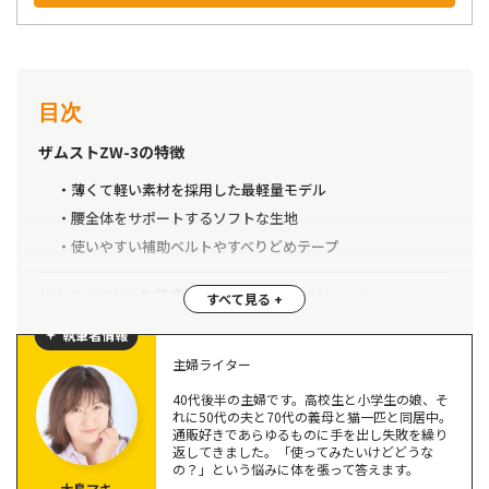
目次
ザムストZW-3の特徴
薄くて軽い素材を採用した最軽量モデル
腰全体をサポートするソフトな生地
使いやすい補助ベルトやすべりどめテープ
ザムストZW-3を腰痛歴30年の主婦がレビュー！
簡単装着で本当に軽いのにとても楽！
執筆者情報
メッシュ素材が柔らかく通気性もよさそう
主婦ライター
毎日使えて洗い替えも可能な価格
40代後半の主婦です。高校生と小学生の娘、そ
れに50代の夫と70代の義母と猫一匹と同居中。
通販好きであらゆるものに手を出し失敗を繰り
ザムストZW-3の口コミを調査＆検証してみた
返してきました。「使ってみたいけどどうな
の？」という悩みに体を張って答えます。
サポート力が弱い
大島マキ