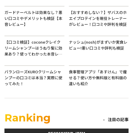
ガードナーベルトは効果なし？悪
【おすすめしない？】ザバスのホ
い口コミやデメリットも検証【本
エイプロテインを現役トレーナー
音レビュー】
がレビュー！口コミや評判を検証
【口コミ検証】coconeクレイク
ナッシュ(nosh)がまずいか実食レ
リームシャンプーはうねり髪に効
ビュー!悪い口コミや評判も検証
果あり？使ってわかった本音レビ
ュー
バランローズKUROクリームシャ
食事管理アプリ「あすけん」で痩
ンプーの口コミは本当？実際に使
せる？使い方や無料版と有料版の
ってみた！
違いも紹介
Ranking
注目の記事