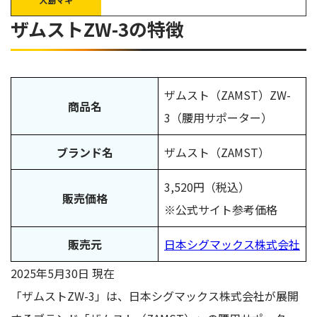
サイズが合わない
ザムストZW-3の特徴
腰部分が柔らかすぎる
ザムストZW-3をおすすめできる人の特徴
ザムストZW-3に関するQ＆A
ザムスト（ZAMST）ZW-
商品名
3（腰用サポーター）
サポーターを装着したまま就寝してもいいですか？
サポーターは洗濯できますか？
ブランド名
ザムスト（ZAMST）
ザムストZW-3は軽くて薄いのに安心感が違う
3,520円（税込）
販売価格
※公式サイト参考価格
販売元
日本シグマックス株式会社
2025年5月30日 現在
「ザムストZW-3」は、日本シグマックス株式会社が展開