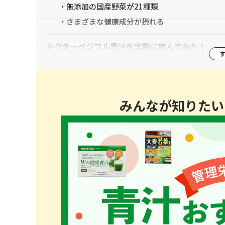
無添加の国産野菜が21種類
さまざまな健康成分が摂れる
ドクターベジフル青汁を実際に飲んでみた！
筆者の感想
子供の感想
夫の感想
みんなが知りたい
アレンジした飲み方にも挑戦
ドクターベジフル青汁の口コミを検証
水に溶けにくく粉っぽさが残る
成分量の表示がない
切り口がない
ドクターベジフル青汁はこんな方におすすめ！