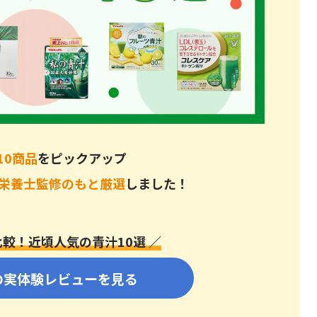
10商品
をピックアップ
栄養士監修のもと厳選
しました！
較！近頃人気の青汁10選 ／
ドクターベジフル青汁！
の実体験レビューを見る