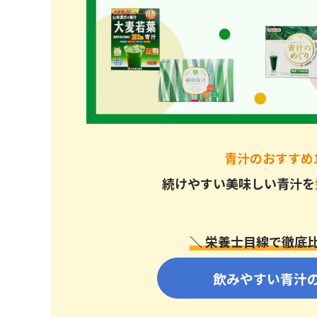
国産野菜の青汁を飲みたい方
飲みやすい青汁を飲みたい方
野菜をもっと手軽に摂りたい方
ドクターベジフル青汁の購入方法と解約方法
ドクターベジフル青汁の購入方法
青汁に関するQ&A
青汁のおすすめ
青汁に副作用はあるの？
続けやすい美味しい青汁を
青汁はいつ飲むのがおすすめ？
青汁と野菜ジュースどっちが良い？
＼ 栄養士目線で徹底比
家族みんなが飲みやすい！安心・安全で美味しい
飲みやすい青汁