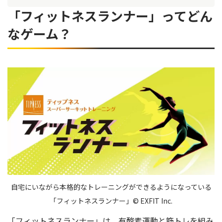
操作や設定が簡単！
「フィットネスランナー」ってどん
トレーニングに集中できる
なゲーム？
楽しくトレーニングできて、しかも効率的！
ウォーミングアップ＆クールダウンもあり
「フィットネスランナー」をもっと楽しむためのコツ！
「フィットネスランナー」はこんな人におすすめのゲーム！
「フィットネスランナー」はトレーニング方法がわからない
方、運動目的を叶えたい方におすすめの本格宅トレゲーム
ティップネス監修 Nintendo Switchソフト「フィットネス
ランナー」
自宅にいながら本格的なトレーニングができるようになっている
「フィットネスランナー」© EXFIT Inc.
「フィットネスランナー」は、有酸素運動と筋トレを組み