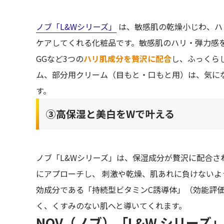
ノブ「L&Wシリーズ」
は、敏感肌の乾燥小じわ、ハ
ケアしてくれる化粧品です。敏感肌のハリ・弾力感を
GGなど3つの
ハリ肌成分を贅沢に配合
し、ふっくら
ム、部分用クリーム（目もと・口もと用）は、気に
す。
③高保湿と美白をWで叶える
ノブ「L&Wシリーズ」は、保湿成分が贅沢に配合さ
にアプローチし、 刺激や乾燥、肌あれに負けない
効成分である「持続型ビタミンC誘導体」（効能評
く、くすみのない肌へと導いてくれます。
NOV（ノブ）「L&W シリー