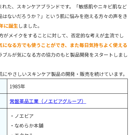
ットを使用した感想
まれた、スキンケアブランドです。「敏感肌やニキビ肌など
品はないだろうか？」という肌に悩みを抱える方々の声をき
5年に誕生
しました。
る方がメイクをすることに対して、否定的な考えが主流でし
気になる方でも使うことができ、また毎日気持ちよく使える
ラブルが気になる方の協力のもと製品開発をスタートしまし
肌にやさしいスキンケア製品の開発・販売を続けています。
1985年
常盤薬品工業（ノエビアグループ）
すすめ！
・ノエビア
手入れ）商品を使うことに抵抗がある方
・なめらか本舗
・エクセル