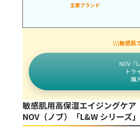
主要ブランド
美白と保湿を同時に行いたい方
NOV（ノブ）「L&W シリーズ」トライアルセ
決済方法
\\\敏感肌
発送について
NOV（ノブ）の「L&Wシリーズ」は美白と高保
NOV「
トラ
購
敏感肌用高保湿エイジングケア
NOV（ノブ）「L&W シリーズ