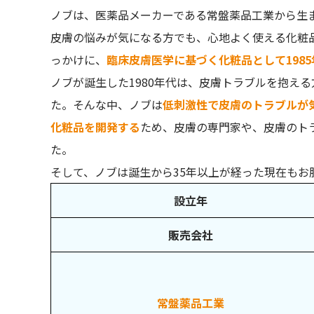
NOV（ノブ）「 L&W シリーズ」トライアルセ
ノブは、医薬品メーカーである常盤薬品工業から生
NOV（ノブ）L&Wクレンジングオイルジェル
皮膚の悩みが気になる方でも、心地よく使える化粧
NOV（ノブ）L&W ウォッシングフォーム
っかけに、
臨床皮膚医学に基づく化粧品として198
NOV（ノブ）L&Wエンリッチローション
ノブが誕生した1980年代は、皮膚トラブルを抱え
NOV（ノブ）L&Wエンリッチミルク
た。そんな中、ノブは
低刺激性で皮膚のトラブルが
NOV（ノブ）L&Wエンリッチクリーム
化粧品を開発する
ため、皮膚の専門家や、皮膚のト
た。
NOV（ノブ）「L&W シリーズ」の口コミを検証
そして、ノブは誕生から35年以上が経った現在もお
ウォッシングフォーム｜泡の密度が低い
設立年
エンリッチローション｜ベタつきが気になる
エンリッチクリーム｜質感が硬く伸びにくい
販売会社
NOV（ノブ）「L&W シリーズ」はこんな方にお
敏感肌で、エイジングケア（年齢に合わせたお
常盤薬品工業
乾燥肌で、しっかりと保湿したい方