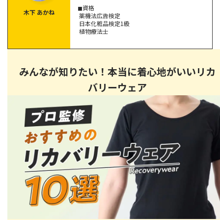
◼︎資格
パジャマ工房 オーガニックコットンパジャマ
木下 あかね
薬機法広告検定
日本化粧品検定1級
植物療法士
睡眠環境をサポートするパジャマの購入に関するよくある質
問
よく眠れるパジャマの色はある？
みんなが知りたい！本当に着心地がいいリカ
パジャマは毎日洗うべき？
バリーウェア
夏・冬で同じパジャマは使える？
リカバリーウェアはパジャマ代わりになる？
まとめ｜睡眠の質を上げるパジャマは「蒸れ・締め付け・体
温調整」が大事。自分に合う1着を選ぼう