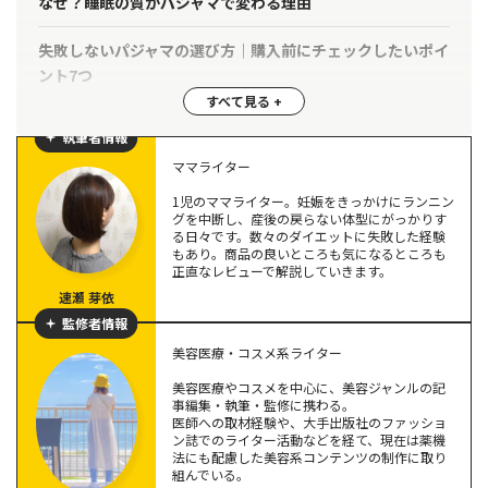
なぜ？睡眠の質がパジャマで変わる理由
失敗しないパジャマの選び方｜購入前にチェックしたいポイ
ント7つ
締め付けない＋寝返りを邪魔しない設計か
執筆者情報
蒸れないか｜吸湿・通気・速乾のバランス
ママライター
季節別に適した素材か｜室温との合わせ方も重要
肌が弱い人・チクチクが苦手な人の素材選び
1児のママライター。妊娠をきっかけにランニン
グを中断し、産後の戻らない体型にがっかりす
サイズ選びで失敗しない考え方
る日々です。数々のダイエットに失敗した経験
もあり。商品の良いところも気になるところも
洗いやすさ・耐久性｜毎日使う前提で考える
正直なレビューで解説していきます。
色は睡眠に影響する？結論は「好み優先でOK」
速瀬 芽依
【レビュー付き】睡眠環境をサポートするパジャマおすすめ
監修者情報
6選
美容医療・コスメ系ライター
BAKUNE Dry Men's（バクネ ドライ メンズ）
美容医療やコスメを中心に、美容ジャンルの記
シックスパッド リカバリーウェア
事編集・執筆・監修に携わる。
医師への取材経験や、大手出版社のファッショ
リライブシャツ｜リカバリーウェア
ン誌でのライター活動などを経て、現在は薬機
ワコール リラックス＆スリープ
法にも配慮した美容系コンテンツの制作に取り
組んでいる。
Luanna Jena パジャマ