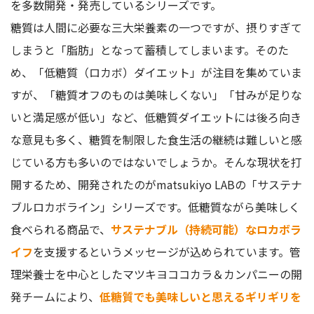
を多数開発・発売しているシリーズです。
量が少ない
糖質は人間に必要な三大栄養素の一つですが、摂りすぎて
低糖質だが脂質は高め
しまうと「脂肪」となって蓄積してしまいます。そのた
食感が粉っぽい
め、「低糖質（ロカボ）ダイエット」が注目を集めていま
サステナブルロカボラインはマツキヨオンラインで購入でき
すが、「糖質オフのものは美味しくない」「甘みが足りな
る
いと満足感が低い」など、低糖質ダイエットには後ろ向き
支払方法
な意見も多く、糖質を制限した食生活の継続は難しいと感
送料について
じている方も多いのではないでしょうか。そんな現状を打
マツキヨラボ「サステナブルロカボライン」に関するQ＆A
開するため、開発されたのがmatsukiyo LABの「サステナ
サステナブルとは？
ブルロカボライン」シリーズです。低糖質ながら美味しく
ロカボとは？
食べられる商品で、
サステナブル（持続可能）なロカボラ
そもそもマツキヨココカラ＆カンパニーはどんな会社？
イフ
を支援するというメッセージが込められています。管
マツキヨラボ「サステナブルロカボライン」はこんな方にお
理栄養士を中心としたマツキヨココカラ＆カンパニーの開
すすめ
発チームにより、
低糖質でも美味しいと思えるギリギリを
糖質制限中も間食を摂りたい方