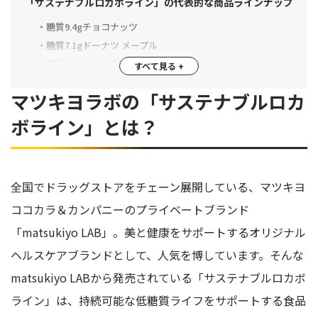
「サステナブルロカボライン」の代表的な商品ラインナップ
糖質9.4gチョコナッツ
糖質7.1gドーナツ メープル
糖質7.7gパスタスナック ナポリタン
糖質9.0gのど飴ハーブ
マツキヨラボの「サステナブルロカ
糖質9.8gバターチキンカレー
ボライン」とは？
「サステナブルロカボライン」の低糖質おやつを購入
【画像付き】サステナブルロカボラインの低糖質おやつを実
食レビュー
全国でドラッグストアをチェーン展開している、マツキヨ
糖質5.9gビスケットチョコレート
ココカラ＆カンパニーのプライベートブランド
糖質7.1gドーナツ メープル
「matsukiyo LAB」。美と健康をサポートするオリジナル
糖質7.1g抹茶チョコ
ヘルスケアブランドとして、人気を博しています。そんな
糖質9.4gチョコナッツ
matsukiyo LABから発売されている「サステナブルロカボ
糖質7.7gパスタスナック ナポリタン
ライン」は、持続可能な低糖質ライフをサポートする食品
「サステナブルロカボライン」低糖質おやつの口コミを検証