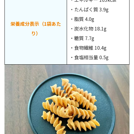
・たんぱく質 3.9g
・脂質 4.0g
栄養成分表示（1袋あた
・炭水化物 18.1g
り）
・糖質 7.7g
・食物繊維 10.4g
・食塩相当量 0.5g