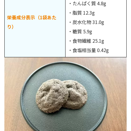
・たんぱく質 4.8g
・脂質 12.3g
栄養成分表示（1袋あた
・炭水化物 31.0g
り）
・糖質 5.9g
・食物繊維 25.1g
・食塩相当量 0.42g