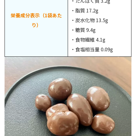
・たんぱく質 3.2g
・脂質 17.2g
栄養成分表示（1袋あた
・炭水化物 13.5g
り）
・糖質 9.4g
・食物繊維 4.1g
・食塩相当量 0.09g