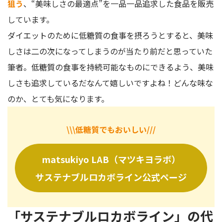
狙う
、“美味しさの最適点”を一品一品追求した食品を販売
ダイエットがなかなか続かない方
しています。
積極的に食物繊維を摂りたい方
ダイエットのために低糖質の食事を摂ろうとすると、美味
マツキヨのサステナブルロカボラインで、ダイエット中も低
しさは二の次になってしまうのが当たり前だと思っていた
糖質のおやつを楽しもう！
筆者。低糖質の食事を持続可能なものにできるよう、美味
マツモトキヨシ
しさも追求しているだなんて嬉しいですよね！どんな味な
のか、とても気になります。
\\\低糖質でもおいしい///
matsukiyo LAB（マツキヨラボ）
サステナブルロカボライン公式ページ
「サステナブルロカボライン」の代