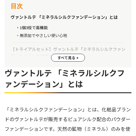
目次
ヴァントルテ 「ミネラルシルクファンデーション」とは
1個3役で高機能
無添加でやさしい使い心地
【トライアルセット】ヴァントルテ「ミネラルシルクファン
デーション」を注文してみた
【画像あり】ヴァントルテ「ミネラルシルクファンデーショ
ヴァントルテ 「ミネラルシルクフ
ン」の効果を検証
ァンデーション」とは
カバー力は？
マスクにつかない？
乾燥しない？
「ミネラルシルクファンデーション」とは、化粧品ブラン
1日中崩れない？
ドのヴァントルテが販売するピュアシルク配合のパウダー
本当に石けんで落ちる？
ファンデーションです。天然の鉱物（ミネラル）のみを使
ヴァントルテ「ミネラルシルクファンデーション」の口コミ