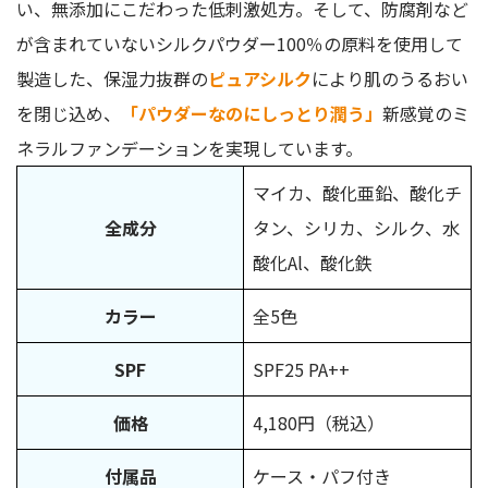
い、無添加にこだわった低刺激処方。そして、防腐剤など
を検証
が含まれていないシルクパウダー100％の原料を使用して
カバー力が低い
製造した、保湿力抜群の
ピュアシルク
により肌のうるおい
パフが使いにくい
肌荒れする
を閉じ込め、
「パウダーなのにしっとり潤う」
新感覚のミ
ネラルファンデーションを実現しています。
ヴァントルテ「ミネラルシルクファンデーション」はこんな
方におすすめ！
マイカ、酸化亜鉛、酸化チ
小さな子供も触れられる無添加処方で、簡単オフできる化
全成分
タン、シリカ、シルク、水
粧品を使いたい方
酸化Al、酸化鉄
敏感肌の方
時短でメイクをしたい方
カラー
全5色
ヴァントルテ「ミネラルシルクファンデーショントライアル
SPF
SPF25 PA++
セット」の購入方法
決済方法
価格
4,180円（税込）
トライアルセットの購入特典
付属品
ケース・パフ付き