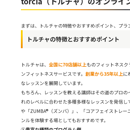
torcia（トルチャ）のオンラ
受けたいレッスンが決まれば、あとは受講する
視聴履歴やお気に入りレッスンの確認方法
まずは、トルチャの特徴やおすすめポイント、プラ
都合が悪くなり、ライブレッスンに参加できな
ライブレッスン受講時の注意点
トルチャの特徴とおすすめポイント
その他、torcia（トルチャ）のレッスンにまつわ
Q.レッスンに定員はある？
Q.引き落としのタイミングはいつ？
トルチャは、
全国に70店舗以上
ものフィットネスク
ンフィットネスサービスです。
創業から35年以上
に
torcia（トルチャ）の評判・口コミは？
なレッスンを展開しています。
口コミ（１）
もちろん、レッスンを教える講師はその道のプロの
口コミ（２）
れのレベルに合わせた多種多様なレッスンを発信し
口コミ（３）
や「ZUMBA®︎（ズンバ）」、「コアフェイストレ
口コミまとめ
ンルを体験する場としてもおすすめです。
最後に、torcia（トルチャ）の魅力をおさらい！
①豊富な種類のプログラム例