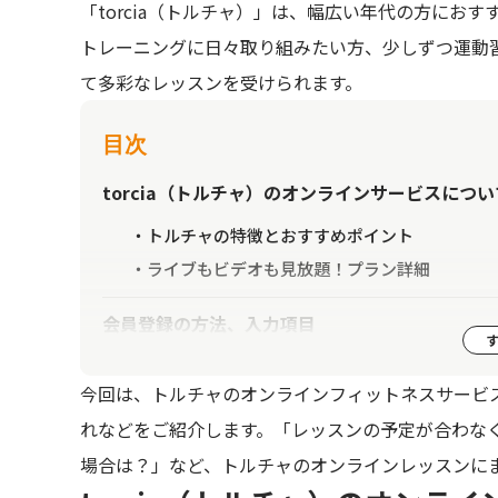
「torcia（トルチャ）」は、幅広い年代の方にお
トレーニングに日々取り組みたい方、少しずつ運動
て多彩なレッスンを受けられます。
目次
torcia（トルチャ）のオンラインサービスについ
トルチャの特徴とおすすめポイント
ライブもビデオも見放題！プラン詳細
会員登録の方法、入力項目
トルチャWEBサイトの右上のボタンから登録
今回は、トルチャのオンラインフィットネスサービ
次にレッスンに参加！
れなどをご紹介します。「レッスンの予定が合わな
場合は？」など、トルチャのオンラインレッスンに
レッスンの探し方(1) 検索で探す
レッスンの探し方(2) おすすめレッスンを参考