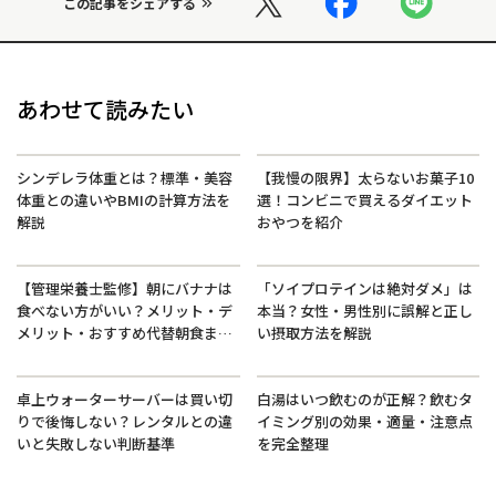
この記事をシェアする
あわせて読みたい
シンデレラ体重とは？標準・美容
【我慢の限界】太らないお菓子10
体重との違いやBMIの計算方法を
選！コンビニで買えるダイエット
解説
おやつを紹介
【管理栄養士監修】朝にバナナは
「ソイプロテインは絶対ダメ」は
食べない方がいい？メリット・デ
本当？女性・男性別に誤解と正し
メリット・おすすめ代替朝食まで
い摂取方法を解説
徹底解説
卓上ウォーターサーバーは買い切
白湯はいつ飲むのが正解？飲むタ
りで後悔しない？レンタルとの違
イミング別の効果・適量・注意点
いと失敗しない判断基準
を完全整理