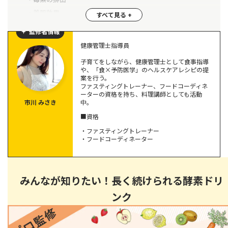
美肌効果
監修者情報
腸活におすすめの食べ物や食べ方
健康管理士指導員
食物繊維
子育てをしながら、健康管理士として食事指導
オリゴ糖
や、「食×予防医学」のヘルスケアレシピの提
案を行う。
発酵食品
ファスティングトレーナー、フードコーディネ
ーターの資格を持ち、料理講師としても活動
中。
市川 みさき
運動前の注意点
■資格
腸活で健康的な毎日を送ろう！
・ファスティングトレーナー
・フードコーディネーター
みんなが知りたい！長く続けられる酵素ドリ
ンク