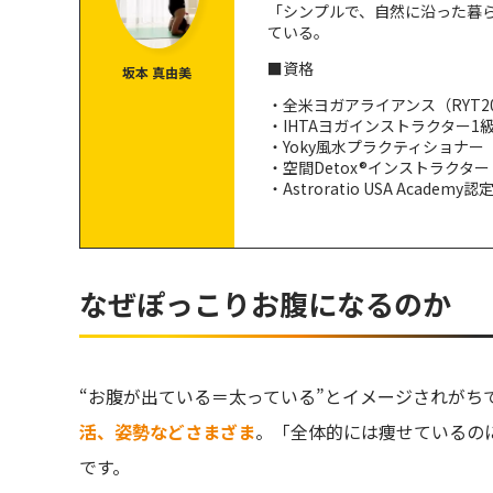
「シンプルで、自然に沿った暮
③ガス抜きのポーズ
ている。
■資格
坂本 真由美
・全米ヨガアライアンス（RYT2
・IHTAヨガインストラクター1
・Yoky風水プラクティショナー
・空間Detox®インストラクター
・Astroratio USA Academ
なぜぽっこりお腹になるのか
“お腹が出ている＝太っている”とイメージされがち
活、姿勢などさまざま
。「全体的には痩せているの
です。