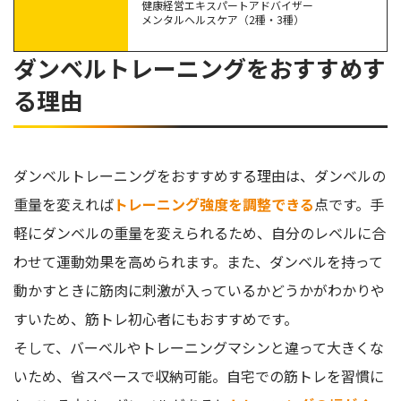
健康経営エキスパートアドバイザー
下半身を鍛えるダンベルスクワット
メンタルヘルスケア（2種・3種）
下半身を鍛えるヒンジプッシュ
腕を鍛えるダンベルフレンチプレス
ダンベルトレーニングをおすすめす
肩を鍛えるフロントレイズ
る理由
ダンベルを使った筋トレに関するQ&A
ダンベル筋トレは毎日やっていい？
ダンベルを使った一週間の筋トレメニューは？
ダンベルトレーニングをおすすめする理由は、ダンベルの
重量を変えれば
トレーニング強度を調整できる
点です。手
初心者もOK！筋トレの効果を高めるためにダンベルを取り
軽にダンベルの重量を変えられるため、自分のレベルに合
入れよう
わせて運動効果を高められます。また、ダンベルを持って
動かすときに筋肉に刺激が入っているかどうかがわかりや
すいため、筋トレ初心者にもおすすめです。
そして、バーベルやトレーニングマシンと違って大きくな
いため、省スペースで収納可能。自宅での筋トレを習慣に