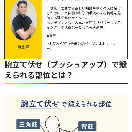
「健康」に関する正しい知識を多くの人に届け
ナロープッシュアップ｜上腕三頭筋、三角筋
るために、実体験や科学的根拠のある情報を発
リバースプッシュアップ｜上腕三頭筋、三角筋
信する理系健康ライター。
ベンチプレスなどの重さを競う「パワーリフテ
ダンベルプッシュアップ｜大胸筋
ィング」の現役選手としても活躍中。
◼︎資格
腕立て伏せ（プッシュアップ）を効果的に行う3つのポイン
・NSCA-CPT（全米公認パーソナルトレーナ
ト
渡邉 輝
ー）
はじめは負荷を軽減させて行う
腕立て伏せ（プッシュアップ）で鍛
負荷を上げるフォームに徐々に切り替える
可動域を広げる
えられる部位とは？
腕立て伏せで上半身全体を効果的に鍛えよう