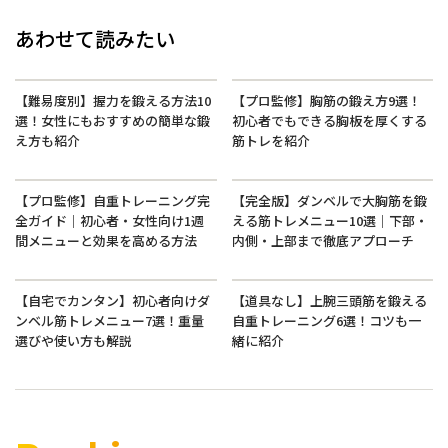
あわせて読みたい
【難易度別】握力を鍛える方法10
【プロ監修】胸筋の鍛え方9選！
選！女性にもおすすめの簡単な鍛
初心者でもできる胸板を厚くする
え方も紹介
筋トレを紹介
【プロ監修】自重トレーニング完
【完全版】ダンベルで大胸筋を鍛
全ガイド｜初心者・女性向け1週
える筋トレメニュー10選｜下部・
間メニューと効果を高める方法
内側・上部まで徹底アプローチ
【自宅でカンタン】初心者向けダ
【道具なし】上腕三頭筋を鍛える
ンベル筋トレメニュー7選！重量
自重トレーニング6選！コツも一
選びや使い方も解説
緒に紹介