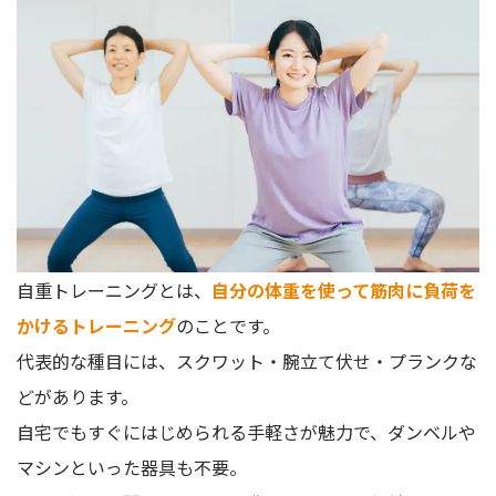
週3回前後を目安にトレーニングを行う
自重で効果が出にくいときは？パーソナルトレーニングの活
用
自重トレーニングに関するよくある質問
自重トレーニングは毎日やってもいい？
「自重トレーニングは効果がない」と言われる理由は？
自重トレーニングの効果を高める食事は？
トレーニング前後のストレッチは必要？
自重トレーニングとは、
自分の体重を使って筋肉に負荷を
コツを押さえた自重トレーニングで体を変えよう
かけるトレーニング
のことです。
代表的な種目には、スクワット・腕立て伏せ・プランクな
どがあります。
自宅でもすぐにはじめられる手軽さが魅力で、ダンベルや
マシンといった器具も不要。