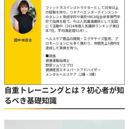
【部位別】初心者・女性におすすめの自重トレーニング8選
フィットネスインストラクターとして30年以上
スクワット｜下半身
の経験を持ち、ワタナベエンターテインメント
のタレント育成学校や東京YMCA社会体育専門学
【応用】ブルガリアンスクワット
校で指導を経て、今は人気講演講師として全国
プランク｜腹筋・体幹
にて活動中（2024年度人気講師ランキング東日
本7位、平均満足度92点）。
【応用】ツイストプランク
ヘルスケア商品の開発・エクササイズ監修、プ
田中 咲百合
クランチ｜腹筋
ロモーションにも多く携わり、年間売上5億円を
プッシュアップ（腕立て伏せ）｜上半身
達成した実績を持つ。
【応用】ナロープッシュアップ
■資格
健康運動指導士
1週間の自重トレーニングメニュー例
【自重最強】インバーテッドロウ｜上半身
野菜ソムリエプロ
健康経営エキスパートアドバイザー
初心者向け｜無理なくはじめる1週間メニュー
メンタルヘルスケア（2種・3種）
女性向け｜引き締め重視の1週間メニュー
中級者向け｜筋力アップを狙う1週間メニュー
自重トレーニングとは？初心者が知
効率的なメニューの組み方のポイント
るべき基礎知識
自重トレーニングの効果を高めるコツ
正しい動作をマスターする
慣れてきたら回数・セット数を増やす