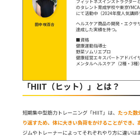
フィットネスインストラクター
のタレント育成学校や東京YMC
HIITの日常への取り入れ方
にて活動中（2024年度人気講
ヘルスケア商品の開発・エクサ
HIITを取り入れるときの注意点3つ
田中 咲百合
達成した実績を持つ。
①空腹・満腹で行わない
■資格
健康運動指導士
②毎日しない
野菜ソムリエプロ
③ウォーミングアップやクールダウンをする
健康経営エキスパートアドバイ
メンタルヘルスケア（2種・3種
「HIIT（ヒット）」とは？
短期集中型筋力トレーニング「HIIT」は、
たった数
り返すため、体に大きい負荷をかけることができ、
ジムやトレーナーによってそれぞれやり方に違いは