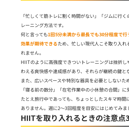
「忙しくて筋トレに割く時間がない」「ジムに行くの
レーニング方法です。
何と言っても
1回5分未満から最長でも30分程度で
効果が期待できる
ため、忙しい現代人こそ取り入れ
れません。
HIITのように高強度できついトレーニングは挫折
わえる爽快感や達成感があり、それらが継続の鍵と
また、広いスペースや特別な器具を必要としないた
「寝る前の数分」「在宅作業中の小休憩の合間」に
たとえ旅行中であっても、ちょっとしたスキマ時間にH
ありません。週に2〜3回程度を目安にはじめてみま
HIITを取り入れるときの注意点