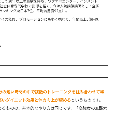
として30年以上の経験を持ち、ワタナベエンターテインメント
A社会体育専門学校で指導を経て、今は人気講演講師として全国
師ランキング東日本7位、平均満足度92点）。
サイズ監修、プロモーションにも多く携わり、年間売上5億円を
ザー
）
分の短い時間の中で複数のトレーニングを組み合わせて繰
高いダイエット効果と体力向上が望める
というものです。
あるものの、基本的なやり方は同じです。「高強度の無酸素