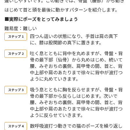
違いしやすいです。この動きでは、骨盤（腰部）から動き
はじめて首と頭を最後に動かすパターンを紹介します。
■実際にポーズをとってみましょう
難易度：難しい
四つん這いの状態になり、手首は肩の真下
に、膝は股関節の真下に置きます。
吐く息とともに背中を丸めますが、骨盤・背
骨の最下部（仙骨）から丸めはじめ、続いて
腰、みぞおちの裏側、肩甲骨の間、首と、背
中上部や肩のあたりまで徐々に背中が波打つ
ように丸めていきます。
吸う息とともに胸を反らせますが、骨盤・背
骨の最下部から反らしはじめます。次いで
腰、みぞおちの裏側、肩甲骨の間、首と、背
中上部や肩のあたりまで徐々に背中が波打つ
ように反らせていきます。
数呼吸波打つ動きでの猫のポーズを繰り返し