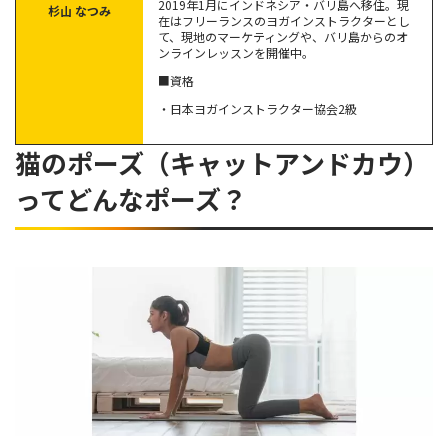
2019年1月にインドネシア・バリ島へ移住。現
杉山 なつみ
在はフリーランスのヨガインストラクターとし
猫のポーズ（キャットアンドカウ）の効果をさらに高めるバ
て、現地のマーケティングや、バリ島からのオ
リエーション5選
ンラインレッスンを開催中。
■資格
猫のポーズ+膝抱え
・日本ヨガインストラクター協会2級
猫の伸びのポーズ
波打つように背中を動かす猫のポーズ
猫のポーズ（キャットアンドカウ）
猫のねじりのポーズ
ってどんなポーズ？
猫のバランスポーズ
奥深い猫のポーズを極めよう！