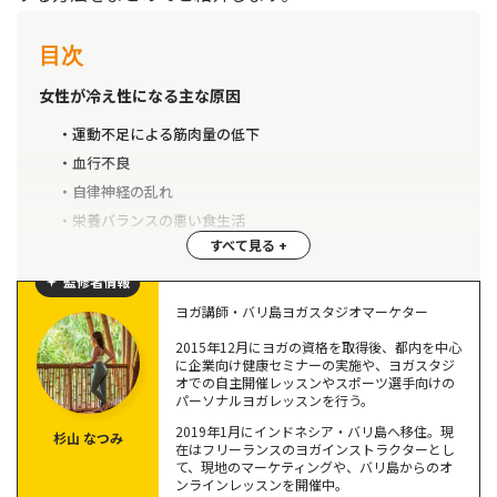
目次
女性が冷え性になる主な原因
運動不足による筋肉量の低下
血行不良
自律神経の乱れ
栄養バランスの悪い食生活
皮膚感覚の乱れ
監修者情報
冷え性改善につながる5つの習慣
ヨガ講師・バリ島ヨガスタジオマーケター
運動を習慣的に行う
2015年12月にヨガの資格を取得後、都内を中心
に企業向け健康セミナーの実施や、ヨガスタジ
ストレッチをして血行促進
オでの自主開催レッスンやスポーツ選手向けの
入浴時に体をしっかりと温める
パーソナルヨガレッスンを行う。
深呼吸
2019年1月にインドネシア・バリ島へ移住。現
杉山 なつみ
在はフリーランスのヨガインストラクターとし
食生活の見直し
て、現地のマーケティングや、バリ島からのオ
ンラインレッスンを開催中。