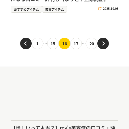
2025.10.03
おすすめアイテム
美容アイテム
1
…
15
16
17
…
20
【怪しいって本当？】my's美容液の口コミ・評