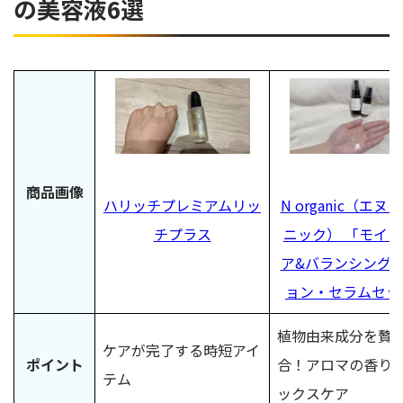
の美容液6選
商品画像
ハリッチプレミアムリッ
N organic（エヌ
チプラス
ニック） 「モイ
ア&バランシング
ョン・セラムセッ
植物由来成分を贅
ケアが完了する時短アイ
ポイント
合！アロマの香り
テム
ックスケア