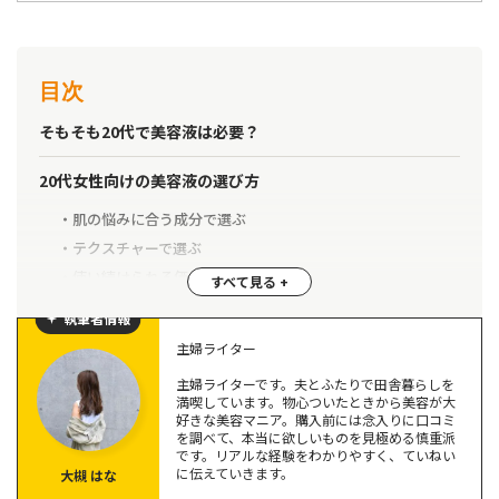
目次
そもそも20代で美容液は必要？
20代女性向けの美容液の選び方
肌の悩みに合う成分で選ぶ
テクスチャーで選ぶ
使い続けられる価格帯で選ぶ
執筆者情報
【レビュー付き】20代におすすめの美容液6選
主婦ライター
ハリッチプレミアムリッチプラス
主婦ライターです。夫とふたりで田舎暮らしを
N Organic（エヌ オーガニック）
満喫しています。物心ついたときから美容が大
好きな美容マニア。購入前には念入りに口コミ
ヒトサイタイ血幹細胞順化培養液
を調べて、本当に欲しいものを見極める慎重派
オレリー（Aurelie.）モイスチャーリッチセラム
です。リアルな経験をわかりやすく、ていねい
に伝えていきます。
大槻 はな
チェルラーブリリオ