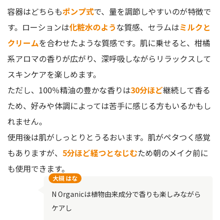
容器はどちらも
ポンプ式
で、量を調節しやすいのが特徴で
す。ローションは
化粧水のよう
な質感、セラムは
ミルクと
クリーム
を合わせたような質感です。肌に乗せると、柑橘
系アロマの香りが広がり、深呼吸しながらリラックスして
スキンケアを楽しめます。
ただし、100％精油の豊かな香りは
30分ほど
継続して香る
ため、好みや体調によっては苦手に感じる方もいるかもし
れません。
使用後は肌がしっとりとうるおいます。肌がペタつく感覚
もありますが、
5分ほど経つとなじむ
ため朝のメイク前に
も使用できます。
大槻 はな
N Organicは植物由来成分で香りも楽しみながら
ケアし