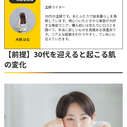
【レビュー付き】30代向けの美容液おすすめ6選
主婦ライター
ハリッチプレミアムリッチプラス
30代の主婦です。夫とふたりで田舎暮らしを満
N Organic（エヌ オーガニック）
喫しています。物心ついたときから美容が大好
きな美容マニア。購入前には念入りに口コミを
チェルラーブリリオ
調べて、本当に欲しいものを見極める慎重派で
Yunth（ユンス）
す。リアルな経験をわかりやすく、ていねいに
伝えていきます。
大槻 はな
ヒトサイタイ血幹細胞順化培養液
ノブ L&W
【前提】30代を迎えると起こる肌
美容液の正しい使い方
の変化
【30代向け】美容液の購入に関するQ＆A
30代でも美容液を使えばハリは出る？
韓国産の美容液は美容効果が高い？
美容液は毎日使わない方がいい？
30代の自分に合う美容液選びで美肌を手に入れよう