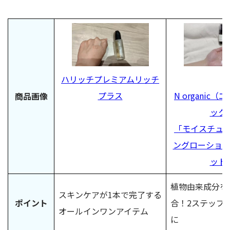
ハリッチプレミアムリッチ
プラス
N organic
商品画像
ック
「モイスチュ
ングローショ
ット
植物由来成分を
スキンケアが1本で完了する
ポイント
合！2ステップ
オールインワンアイテム
に