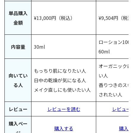
単品購入
¥13,000円（税込）
¥9,504円（税
金額
ローション100
内容量
30ml
60ml
オーガニックに
もっちり肌になりたい人
向いてい
い人
日中の乾燥が気になる人
る人
香りつきのスキ
メイク直しにも使いたい人
されたい人
レビュー
レビューを読む
レビュー
購入ペー
購入する
購入
ジ