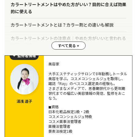
カラートリートメントはやめた方がいい？目的に合えば効果
的に使える
カラートリートメントとは？カラー剤との違いも解説
カラートリートメントの注意点｜やめた方がいいと言われる
理由と対策
監修者情報
一度ではほとんど染まらないから
頻繁に使用する必要があるから
美容家
お風呂場が汚れるから
大手エステティックサロンで8年勤務しトータル
美容を学ぶ。コスメコンシェルジュを取得し、
髪色自体は明るくならないから
雑誌「Ray」のベスコス選定員の経験も。
さまざまなメディアで、思春期世代から更年期
世代までの幅広い美容情報の発信、監修をおこ
カラートリートメントのメリット3選｜髪と頭皮にやさしい
なう。
理由
湯浅 道子
◼︎資格
髪が傷みにくい
日本化粧品検定1級・2級
コスメコンシェルジュ特級
失敗しにくい（ムラになりにくい）
コスメ薬事法管理者
薬機法管理者
時短や節約につながる
景表法検定1級