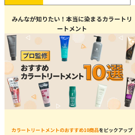
カラートリートメントが向いている人・不向きな人の特徴
市販で買える！おすすめカラートリートメント6選【口コミ
みんなが知りたい！本当に染まるカラートリ
付き】
ートメント
KAMIKA（カミカ）
利尻カラートリートメント
HANA ORGANIC
マイナチュレ カラートリートメント
ベルタ ヘアカラートリートメント
ルプルプ LPLP エッセンス カラートリートメント
ヘアカラートリートメントに関するよくある質問
毎日使用しても大丈夫？
白髪染めヘアカラートリートメントは頭皮に悪いの？
白髪染めヘアカラートリートメントは色落ちする？
髪は傷まないの？
カラートリートメントのおすすめ10商品
をピックアップ
ヘアカラートリートメントをやめたらどうなる？