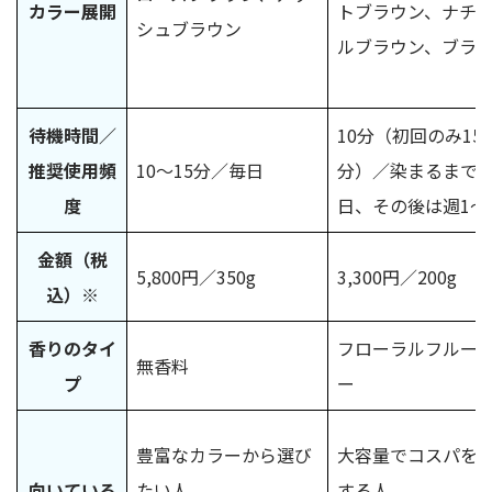
カラー展開
トブラウン、ナチ
シュブラウン
ルブラウン、ブラ
待機時間／
10分（初回のみ15～
推奨使用頻
10～15分／毎日
分）／染まるまで
度
日、その後は週1～
金額（税
5,800円／350g
3,300円／200g
込）※
香りのタイ
フローラルフルー
無香料
プ
ー
豊富なカラーから選び
大容量でコスパを
向いている
たい人
する人