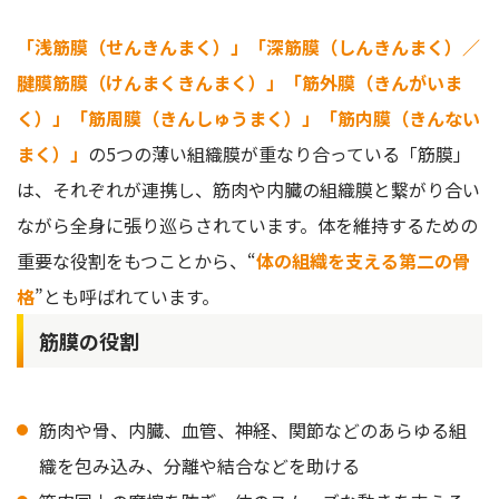
2.使いたい部位に合わせてサイズを選ぶ
「浅筋膜（せんきんまく）」「深筋膜（しんきんまく）／
3.マッサージボールを使った、足裏・膝裏の筋肉リリース
腱膜筋膜（けんまくきんまく）」「筋外膜（きんがいま
4.マッサージボールを使ったお尻の筋膜リリース
く）」「筋周膜（きんしゅうまく）」「筋内膜（きんない
筋膜リリースにおすすめのグッズ「フォームローラー（筋膜
まく）」
の5つの薄い組織膜が重なり合っている「筋膜」
ローラー）」
は、それぞれが連携し、筋肉や内臓の組織膜と繋がり合い
1.全身をほぐせる幅30cmサイズがベスト
ながら全身に張り巡らされています。体を維持するための
2.フォームローラーを使った、背中の筋膜リリース
重要な役割をもつことから、“
体の組織を支える第二の骨
3.フォームローラーを使った前ももの筋膜リリース
格
”とも呼ばれています。
筋膜の役割
筋肉や骨、内臓、血管、神経、関節などのあらゆる組
織を包み込み、分離や結合などを助ける