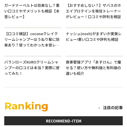
ガードナーベルトは効果なし？悪
【おすすめしない？】ザバスのホ
い口コミやデメリットも検証【本
エイプロテインを現役トレーナー
音レビュー】
がレビュー！口コミや評判を検証
【口コミ検証】coconeクレイク
ナッシュ(nosh)がまずいか実食レ
リームシャンプーはうねり髪に効
ビュー!悪い口コミや評判も検証
果あり？使ってわかった本音レビ
ュー
バランローズKUROクリームシャ
食事管理アプリ「あすけん」で痩
ンプーの口コミは本当？実際に使
せる？使い方や無料版と有料版の
ってみた！
違いも紹介
Ranking
注目の記事
RECOMMEND-ITEM