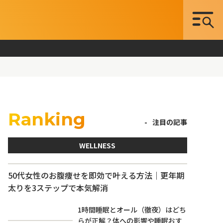
Ranking
注目の記事
WELLNESS
50代女性のお腹痩せを即効で叶える方法｜更年期
太りを3ステップで本気解消
1時間睡眠とオール（徹夜）はどち
らが正解？体への影響や睡眠おす