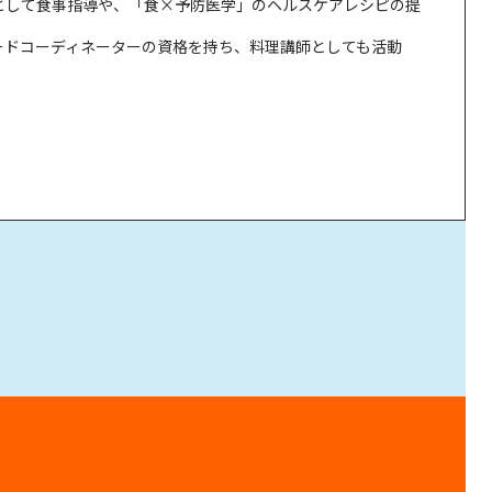
として食事指導や、「食×予防医学」のヘルスケアレシピの提
ードコーディネーターの資格を持ち、料理講師としても活動
食べるべき？
を楽しもう！