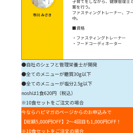
子育てをしながら、健康管理士
リバウンド予防
案を行う。
ファスティングトレーナー、フ
市川 みさき
中。
ファスティング後の注意点！回復期間にはなにを
■資格
回復食に向いている食材
・ファスティングトレーナー
回復期間になるべく避けたい食材
・フードコーディネーター
回復期間が終わったあとの過ごし方も重要
●自社のシェフと管理栄養士が開発
回復期間について理解し、正しくファスティング
●全てのメニューが糖質30g以下
●全てのメニューが塩分2.5g以下
noshは1食620円（税込）
※10食セットをご注文の場合
今ならハピマガのページからのお申込みで
【総額5,000円OFF】2〜4回目も1,000円OFF！
※10食セットをご注文の場合