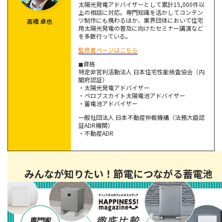
太陽光発電アドバイザーとして累計15,000件以
上の相談に対応。専門知識を活かしてコンテン
ツ制作にも携わるほか、業界団体において住宅
高橋 卓也
家庭用蓄電池を長持ちさせる使い方のポイント
用太陽光発電の普及に向けたセミナー講演など
を多数行っている。
家庭用蓄電池の交換タイミングと考え方
監修者ページはこちら
修理や延命は現実的？
◼︎資格
特定非営利活動法人 日本住宅性能検査協会（内
閣府認証）
寿命で後悔しないために導入前に確認すべき点
・太陽光発電アドバイザー
・ペロブスカイト太陽電池アドバイザー
・蓄電池アドバイザー
まとめ｜家庭用蓄電池の寿命は「年数」より「使い方」で決
まる
一般社団法人 日本不動産仲裁機構（法務大臣認
証ADR機関）
・不動産ADR
みんなが知りたい！節電につながる蓄電池