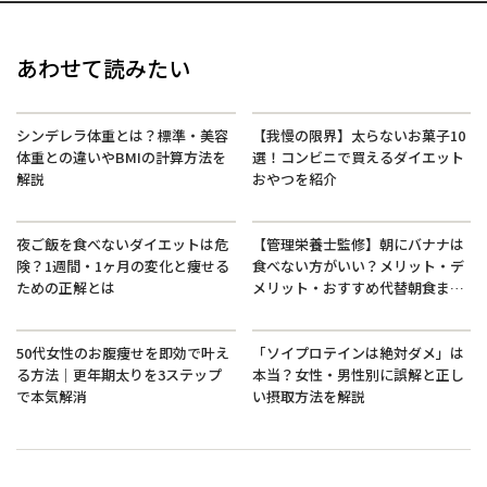
あわせて読みたい
シンデレラ体重とは？標準・美容
【我慢の限界】太らないお菓子10
体重との違いやBMIの計算方法を
選！コンビニで買えるダイエット
解説
おやつを紹介
夜ご飯を食べないダイエットは危
【管理栄養士監修】朝にバナナは
険？1週間・1ヶ月の変化と痩せる
食べない方がいい？メリット・デ
ための正解とは
メリット・おすすめ代替朝食まで
徹底解説
50代女性のお腹痩せを即効で叶え
「ソイプロテインは絶対ダメ」は
る方法｜更年期太りを3ステップ
本当？女性・男性別に誤解と正し
で本気解消
い摂取方法を解説