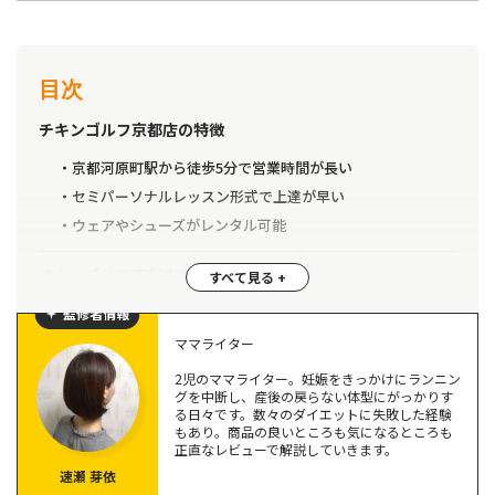
目次
チキンゴルフ京都店の特徴
京都河原町駅から徒歩5分で営業時間が長い
セミパーソナルレッスン形式で上達が早い
ウェアやシューズがレンタル可能
チキンゴルフ京都店の無料体験を調査！
通う目的を設定する無料カウンセリング
監修者情報
お試しレッスンは3,000円
ママライター
体験後にプラン説明と申込み
2児のママライター。妊娠をきっかけにランニン
グを中断し、産後の戻らない体型にがっかりす
る日々です。数々のダイエットに失敗した経験
チキンゴルフ京都店の口コミを調査＆検証してみた
もあり。商品の良いところも気になるところも
正直なレビューで解説していきます。
良い口コミ1.指導が丁寧でわかりやすい
速瀬 芽依
良い口コミ2.手ぶらで通えて便利