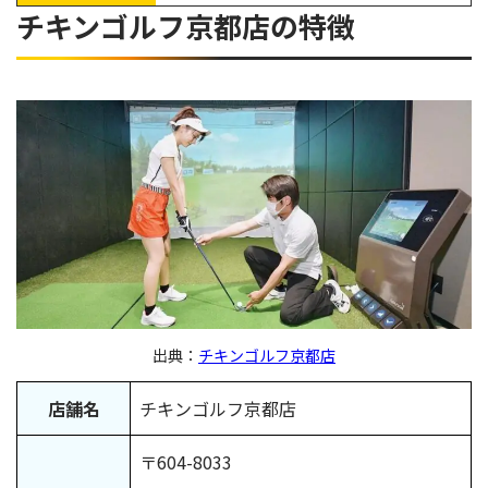
チキンゴルフ京都店の特徴
悪い口コミ1.月額プランがない
悪い口コミ2.費用が高い
チキンゴルフ京都店をおすすめできる人の特徴
チキンゴルフ京都店に関するよくある質問
チキンゴルフ京都店は怪しい？
チキンゴルフ京都店の料金はいくら？
チキンゴルフ京都店は解約・退会できない？
駅近で丁寧な指導を受けられるゴルフスクール
出典：
チキンゴルフ京都店
店舗名
チキンゴルフ京都店
〒604-8033