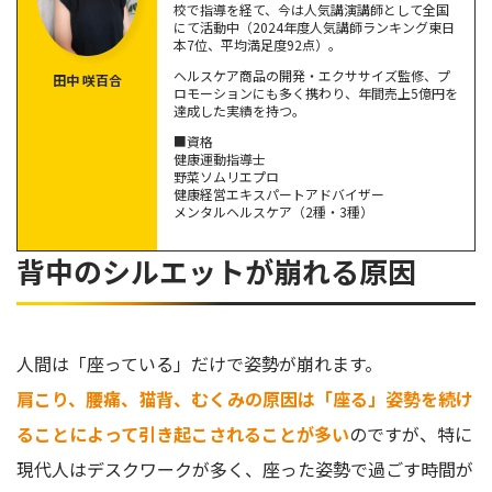
校で指導を経て、今は人気講演講師として全国
脊柱起立筋（せきちゅうきりつきん）
にて活動中（2024年度人気講師ランキング東日
本7位、平均満足度92点）。
背中のトレーニングをはじめてみましょう
ヘルスケア商品の開発・エクササイズ監修、プ
田中 咲百合
ロモーションにも多く携わり、年間売上5億円を
達成した実績を持つ。
僧帽筋（そうぼうきん）を鍛える：デクラインプッシュア
ップ
■資格
健康運動指導士
広背筋（こうはいきん）を鍛える：シーテッドロウ
野菜ソムリエプロ
健康経営エキスパートアドバイザー
脊柱起立筋（せきちゅうきりつきん）を鍛える：バックエ
メンタルヘルスケア（2種・3種）
クステンション
背中のシルエットが崩れる原因
地道な努力で背中美人に！
人間は「座っている」だけで姿勢が崩れます。
肩こり、腰痛、猫背、むくみの原因は「座る」姿勢を続け
ることによって引き起こされることが多い
のですが、特に
現代人はデスクワークが多く、座った姿勢で過ごす時間が