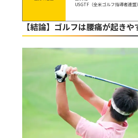
USGTF（全米ゴルフ指導者連
ゴルフと腰痛の関係性に関するよくある質問
腰の痛みを感じたらすぐに中止するべき？
【結論】ゴルフは腰痛が起きや
体のゆがみは腰痛に関係する？
腰への負担を減らして、ゴルフを快適に楽しもう