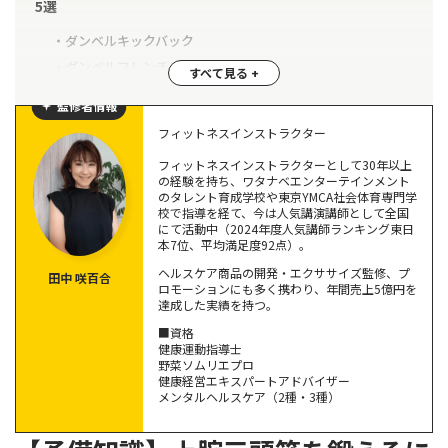
5選
ダンベルキックバック
ダンベルフレンチプレス
ライイングフレンチプレス
監修者情報
ダンベルトライセプスプレス
フィットネスインストラクター
クローズグリップダンベルベンチプレス
フィットネスインストラクターとして30年以上
の経験を持ち、ワタナベエンターテインメント
ダンベルを使って上腕三頭筋を上手に鍛えるコツ
のタレント育成学校や東京YMCA社会体育専門学
校で指導を経て、今は人気講演講師として全国
自分のレベルに合わせて重量を調整する
にて活動中（2024年度人気講師ランキング東日
本7位、平均満足度92点）。
体のバランスに合わせて鍛える
ヘルスケア商品の開発・エクササイズ監修、プ
食事と睡眠を十分にとる
田中 咲百合
ロモーションにも多く携わり、年間売上5億円を
達成した実績を持つ。
上腕三頭筋のダンベルを使った筋トレに関するよくある質問
■資格
健康運動指導士
上腕三頭筋は何日おきに鍛える？
野菜ソムリエプロ
健康経営エキスパートアドバイザー
上腕二頭筋と同じ日に鍛えてもよい？
メンタルヘルスケア（2種・3種）
上腕三頭筋をダンベルでバランス良く鍛えよう