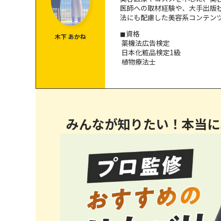
仕組みに合わない使い方をしているから
医師への取材経験や、大手出版
法にも配慮した美容系コンテン
一般医療機器でない商品も混在しているから
◼︎資格
木下 あかね
薬機法広告検定
リカバリーウェアで期待できる効果と限界
日本化粧品検定1級
植物療法士
血行を促進し、体を温めやすい状態をサポート
睡眠環境を整える
肩や腰など、負担がかかりやすい部位の血行を
効果を実感しやすいリカバリーウェアの選び方
みんなが知りたい！本当に
一般医療機器の届出があるか
着用シーンに合ったタイプか
サイズと着心地が合っているか
【比較】リカバリーウェアおすすめ3選
BAKUNE（バクネ）