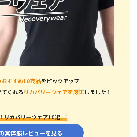
がある？
おすすめ10商品
をピックアップ
には？
えてくれる
リカバリーウェアを厳選
しました！
ば効果を実感しやすい」
！リカバリーウェア10選 ／
の実体験レビューを見る