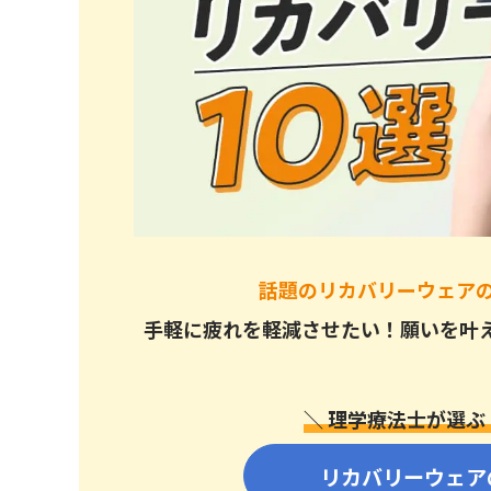
シックスパッド リカバリーウェア
リライブシャツ
リカバリーウェアの効果に関するよくある質問
効果はどれくらい持続する？
いつ着用するのがおすすめ？
トップスだけ着ても効果はある？
パンツだけ着ても効果はある？
ワークマンやユニクロに売っているものは効果
話題のリカバリーウェアの
リカバリーウェア以外で快適な睡眠を得るため
手軽に疲れを軽減させたい！願いを叶
まとめ｜リカバリーウェアは「仕組みを理解すれ
＼ 理学療法士が選ぶ
リカバリーウェア