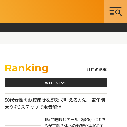
Ranking
注目の記事
WELLNESS
50代女性のお腹痩せを即効で叶える方法｜更年期
太りを3ステップで本気解消
1時間睡眠とオール（徹夜）はどち
らが正解？体への影響や睡眠おす