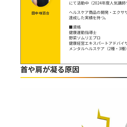
にて活動中（2024年度人気講
首・肩の筋膜リリースに関するQ&A
ヘルスケア商品の開発・エクサ
田中 咲百合
そもそも筋膜リリースとは？
達成した実績を持つ。
首に筋膜ローラーを使うのは危険？
■資格
健康運動指導士
筋膜ローラー以外におすすめの道具は？
野菜ソムリエプロ
首のトリガーポイントってなに？
健康経営エキスパートアドバイ
メンタルヘルスケア（2種・3種
筋膜リリースを取り入れて首こり＆肩こりを改善
首や肩が凝る原因