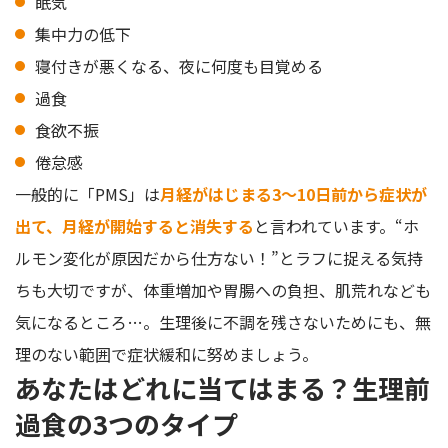
眠気
集中力の低下
寝付きが悪くなる、夜に何度も目覚める
過食
食欲不振
倦怠感
一般的に「PMS」は
月経がはじまる3～10日前から症状が
出て、月経が開始すると消失する
と言われています。“ホ
ルモン変化が原因だから仕方ない！”とラフに捉える気持
ちも大切ですが、体重増加や胃腸への負担、肌荒れなども
気になるところ…。生理後に不調を残さないためにも、無
理のない範囲で症状緩和に努めましょう。
あなたはどれに当てはまる？生理前
過食の3つのタイプ