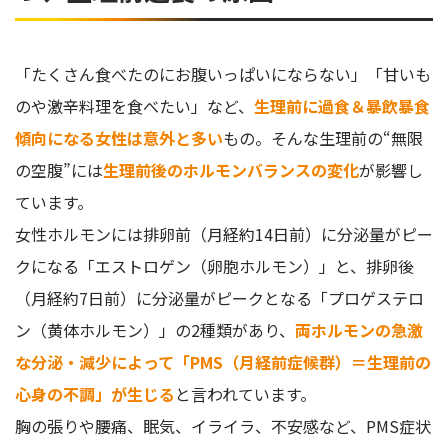
糖質を避けてヘルシーな間食を心がける
温かい飲み物を飲む
食べる順番を工夫する
「たくさん食べたのにお腹いっぱいにならない」「甘いも
体を整えるヨガやストレッチにトライ
のや激辛料理を食べたい」など、
生理前に過食＆暴飲暴食
傾向になる女性は意外と多い
もの。そんな生理前の“無限
体を動かして気分転換！生理前過食の緩和に効果的なヨガポ
ーズ3選
の空腹”には
生理前後のホルモンバランスの変化
が影響し
①合蹠（がっせき）のポーズ
ています。
②猫のポーズ
女性ホルモンには排卵前（月経約14日前）に分泌量がピー
③ガス抜きのポーズ
クになる「エストロゲン（卵胞ホルモン）」と、排卵後
（月経約7日前）に分泌量がピークとなる「プロゲステロ
ン（黄体ホルモン）」の2種類があり、
両ホルモンの急激
な分泌・減少によって「PMS（月経前症候群）＝生理前の
心身の不調」が生じる
と言われています。
胸の張りや腰痛、眠気、イライラ、不安感など、PMS症状