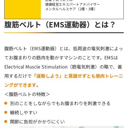
【比較】腹筋ベルト（EMS運動器）のおすすめ商品
健康経営エキスパートアドバイザー
メンタルヘルスケア（2種・3種）
腹筋ベルトに関するQ&A
腹筋ベルト（EMS運動器）とは？
腹筋ベルトを使うと痛い？
腹筋ベルトは効果なしって効くけど本当？
腹筋ベルトはぽっこりお腹に効果ある？
腹筋ベルト（EMS運動器）とは、低周波の電気刺激によっ
腹筋ベルトで効率よくお腹まわりを引き締めよう
てお腹まわりの筋肉を動かすマシンのことです。EMSは
Electrical Muscle Stimulation（筋電気刺激）の略で、着
用するだけで
「運動しよう」と意識せずとも筋肉トレーニ
ングができます
。
＜腹筋ベルトの特徴＞
別のことをしながらでもお腹まわりを刺激できる
継続しやすい
関節に負担がかかりにくい