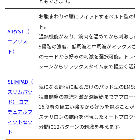
ともできます。
お腹まわりや腰にフィットするベルト型の腹
ト。
AIRYST（
温熱機能があり、筋肉を温めてから刺激しま
エアリス
9段階の強度、低周波と中周波がミックスされ
ト）
のモードから好みの刺激を選択可能。トレー
シーンからリラックスタイムまで幅広く活躍
SLIMPAD（
気になる部位に貼るだけのパッド型のEMS運
スリムパッ
独自開発の電流刺激が深層筋までアプローチ
ド） コア
15段階の幅広い強度から好みを選ぶことがで
デュアルフ
ステサロンの施術を体現したオートプログラム
ィットセッ
分間に12パターンの刺激を与えます。
ト