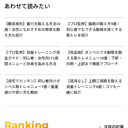
あわせて読みたい
【難易度別】握力を鍛える方法10
【プロ監修】胸筋の鍛え方9選！
選！女性にもおすすめの簡単な鍛
初心者でもできる胸板を厚くする
え方も紹介
筋トレを紹介
【プロ監修】自重トレーニング完
【完全版】ダンベルで大胸筋を鍛
全ガイド｜初心者・女性向け1週
える筋トレメニュー10選｜下部・
間メニューと効果を高める方法
内側・上部まで徹底アプローチ
【自宅でカンタン】初心者向けダ
【道具なし】上腕三頭筋を鍛える
ンベル筋トレメニュー7選！重量
自重トレーニング6選！コツも一
選びや使い方も解説
緒に紹介
Ranking
注目の記事