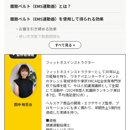
腹筋ベルト（EMS運動器）とは？
腹筋ベルト（EMS運動器）を使用して得られる効果
お腹を引き締める効果
使い方次第で脂肪燃焼も
【保存版】腹筋ベルト（EMS運動器）の効果的な使い方
監修者情報
製品の使用方法を守る
フィットネスインストラクター
パッドのお手入れを怠らない
フィットネスインストラクターとして30年以上
やりすぎない
の経験を持ち、ワタナベエンターテインメント
のタレント育成学校や東京YMCA社会体育専門学
腹筋ベルトを着用して運動する
校で指導を経て、今は人気講演講師として全国
にて活動中（2024年度人気講師ランキング東日
本7位、平均満足度92点）。
腹筋ベルト（EMS運動器）の選び方
ヘルスケア商品の開発・エクササイズ監修、プ
田中 咲百合
ジェル使用・不使用で選ぶ
ロモーションにも多く携わり、年間売上5億円を
達成した実績を持つ。
形状で選ぶ
強度やプログラムの内容で選ぶ
■資格
健康運動指導士
野菜ソムリエプロ