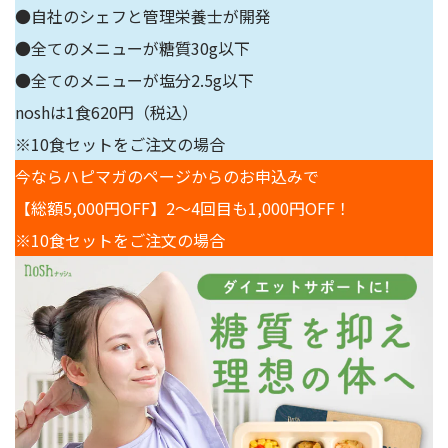
●自社のシェフと管理栄養士が開発
2. ストレスをためない＆ストイックになりすぎない
●全てのメニューが糖質30g以下
3. 食事管理で、PFCバランスの摂れた献立に
●全てのメニューが塩分2.5g以下
「太らない食事」を意識して、最小限のガマンに留めよう
noshは1食620円（税込）
こんなに美味しいのにダイエット中に食べてもOK！インス
※10食セットをご注文の場合
トラクター直伝の絶品レシピ4選
今ならハピマガのページからのお申込みで
浜田亜希インストラクター直伝！ちくわのしそ巻き
【総額5,000円OFF】2〜4回目も1,000円OFF！
鈴木悠インストラクター直伝！具だくさんお味噌汁
※10食セットをご注文の場合
Meiインストラクター直伝！オートミールプロテインパンケ
ーキ
SAEインストラクター直伝！パプリカとなすのガパオライス