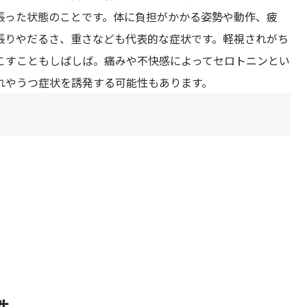
張った状態のことです。体に負担がかかる姿勢や動作、疲
張りやだるさ、重さなども代表的な症状です。軽視されがち
こすこともしばしば。痛みや不快感によってセロトニンとい
れやうつ症状を誘発する可能性もあります。
消する、簡単セルフリンパマッサージ
性