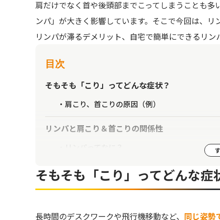
肩だけでなく首や後頭部までこってしまうことも多
ンパ」が大きく影響しています。そこで今回は、リ
リンパが滞るデメリット、自宅で簡単にできるリン
目次
そもそも「こり」ってどんな症状？
肩こり、首こりの原因（例）
リンパと肩こり＆首こりの関係性
リンパってなに？
「ゴリゴリ揉む＝こりを解消できる」ではない
そもそも「こり」ってどんな症
肩こり＆首こりに関係するリンパ節
顎下のリンパ節
長時間のデスクワークや飛行機移動など、
同じ姿勢
鎖骨のリンパ節