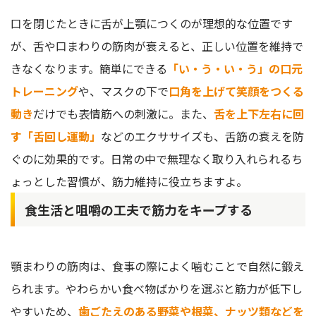
口を閉じたときに舌が上顎につくのが理想的な位置です
が、舌や口まわりの筋肉が衰えると、正しい位置を維持で
きなくなります。簡単にできる
「い・う・い・う」の口元
トレーニング
や、マスクの下で
口角を上げて笑顔をつくる
動き
だけでも表情筋への刺激に。また、
舌を上下左右に回
す「舌回し運動」
などのエクササイズも、舌筋の衰えを防
ぐのに効果的です。日常の中で無理なく取り入れられるち
ょっとした習慣が、筋力維持に役立ちますよ。
食生活と咀嚼の工夫で筋力をキープする
顎まわりの筋肉は、食事の際によく噛むことで自然に鍛え
られます。やわらかい食べ物ばかりを選ぶと筋力が低下し
やすいため、
歯ごたえのある野菜や根菜、ナッツ類などを