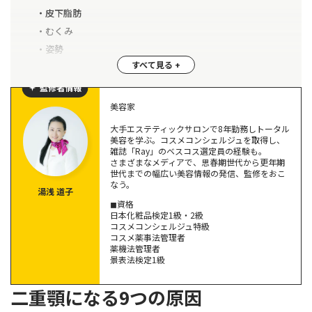
皮下脂肪
むくみ
姿勢
スマホ首（ストレートネック）
舌・顎の筋力低下
監修者情報
無表情・表情筋の未使用
美容家
【即効】二重顎を解消できる表情筋トレーニング＆マッサー
食いしばり・筋肉の偏り
大手エステティックサロンで8年勤務しトータル
ジ5選
顔の歪み
美容を学ぶ。コスメコンシェルジュを取得し、
雑誌「Ray」のベスコス選定員の経験も。
①ベロ回し
さまざまなメディアで、思春期世代から更年期
世代までの幅広い美容情報の発信、監修をおこ
②巻き肩ストレッチ
なう。
湯浅 道子
③ストレートネック解消エクササイズ
◼︎資格
④フェイスラインマッサージ
日本化粧品検定1級・2級
コスメコンシェルジュ特級
⑤表情筋マッサージ
コスメ薬事法管理者
薬機法管理者
景表法検定1級
二重顎を改善したいなら生活習慣も整えよう
正しい姿勢を意識する
二重顎になる9つの原因
舌や口元の筋肉を日常的に使う習慣をつける