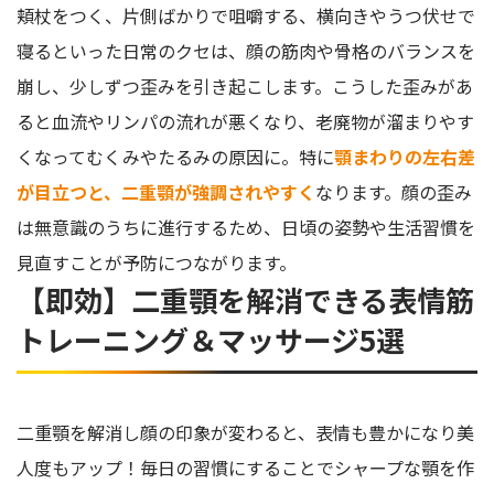
頬杖をつく、片側ばかりで咀嚼する、横向きやうつ伏せで
寝るといった日常のクセは、顔の筋肉や骨格のバランスを
崩し、少しずつ歪みを引き起こします。こうした歪みがあ
ると血流やリンパの流れが悪くなり、老廃物が溜まりやす
くなってむくみやたるみの原因に。特に
顎まわりの左右差
が目立つと、二重顎が強調されやすく
なります。顔の歪み
は無意識のうちに進行するため、日頃の姿勢や生活習慣を
見直すことが予防につながります。
【即効】二重顎を解消できる表情筋
トレーニング＆マッサージ5選
二重顎を解消し顔の印象が変わると、表情も豊かになり美
人度もアップ！毎日の習慣にすることでシャープな顎を作