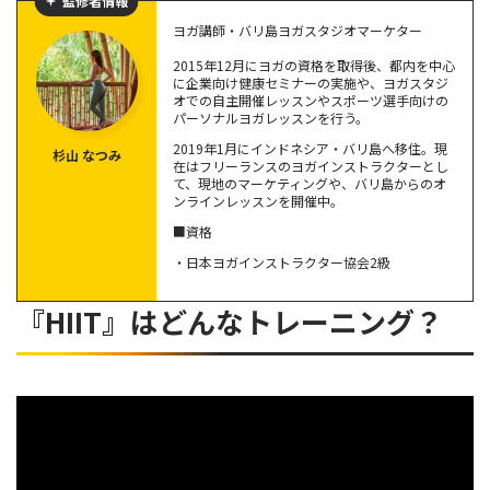
監修者情報
ヨガ講師・バリ島ヨガスタジオマーケター
【初心者向け】HIITトレーニングの定番メニュー5選
2015年12月にヨガの資格を取得後、都内を中心
①スクワットジャンプ
に企業向け健康セミナーの実施や、ヨガスタジ
オでの自主開催レッスンやスポーツ選手向けの
②腕立て伏せ（プッシュアップ）
パーソナルヨガレッスンを行う。
③もも上げ
2019年1月にインドネシア・バリ島へ移住。現
杉山 なつみ
④バーピージャンプ
在はフリーランスのヨガインストラクターとし
て、現地のマーケティングや、バリ島からのオ
⑤マウンテンクライマー
ンラインレッスンを開催中。
■資格
【タイプ別】HIITトレーニングのメニューを紹介
・日本ヨガインストラクター協会2級
女性向けのHIITトレーニング
朝にやりたい人向けのHIITトレーニング
『HIIT』はどんなトレーニング？
マンションOKのHIITトレーニング
HIITトレーニングをする際の注意点
HIITトレーニングに関するQ&A
HIITトレーニングにデメリットはある？