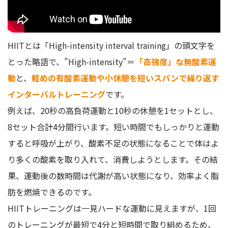
HIITは1日に何分やれば良い？
HIITはエアロバイクでも大丈夫？
HIITトレーニングは短い時間でOK！普段の生活に取り入れ
HIITとは「High-intensity interval training」の頭文字を
てみよう
とった略語で、”High-intensity”＝
「高強度」な無酸素運
動
と、
軽めの有酸素運動や小休憩を短いスパンで繰り返す
インターバルトレーニング
です。
例えば、20秒の高負荷運動と10秒の休憩を1セットとし、
8セット合計4分間行います。短い時間でもしっかりと運動
すると呼吸が上がり、酸素不足の状態になることで体はよ
り多くの酸素を取り入れて、消費しようとします。その結
果、運動後の数時間は代謝が高い状態になり、効率よく脂
肪を燃焼できるのです。
HIITトレーニングは一見ハードな運動に見えますが、1回
のトレーニングが最短で4分と短時間で取り組めるため、