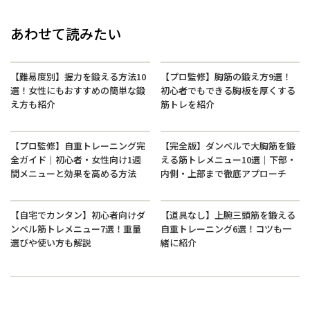
あわせて読みたい
【難易度別】握力を鍛える方法10
【プロ監修】胸筋の鍛え方9選！
選！女性にもおすすめの簡単な鍛
初心者でもできる胸板を厚くする
え方も紹介
筋トレを紹介
【プロ監修】自重トレーニング完
【完全版】ダンベルで大胸筋を鍛
全ガイド｜初心者・女性向け1週
える筋トレメニュー10選｜下部・
間メニューと効果を高める方法
内側・上部まで徹底アプローチ
【自宅でカンタン】初心者向けダ
【道具なし】上腕三頭筋を鍛える
ンベル筋トレメニュー7選！重量
自重トレーニング6選！コツも一
選びや使い方も解説
緒に紹介